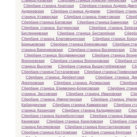
станица Азовская
Сбербанк станица Алексее-Тенгинская
Сб
Сбербанк станица Анапская
Сбербанк станица Андрее-Дмит
Андреевская
Сбербанк станица Андрюки
Сбербанк станиц
станица Атаманская
Сбербанк станица Ахметовская
Сберб
Сбербанк станица Баговская
Сбербанк станица Бакинская
С
Сбербанк станица Батуринская
Сбербанк станица Береза
Бесленеевская
Сбербанк станица Бесскорбная
Сберба
Сбербанк станица Благовещенская
Сбербанк станица Боро
Бриньковская
Сбербанк станица Брюховецкая
Сбербанк ста
станица Варениковская
Сбербанк станица Васюринская
Сбе
Сбербанк станица Воздвиженская
Сбербанк станица Возне
Воронежская
Сбербанк станица Воронцовская
Сбербанк с
станица Выселки
Сбербанк станица Вышестеблиевская
Сб
Сбербанк станица Гостагаевская
Сбербанк станица Гривенска
Сбербанк станица Дербентская
Сбербанк станица Ди
Днепровская
Сбербанк станица Должанская
Сбербанк
Сбербанк станица Еремизино-Борисовская
Сбербанк стани
станица Зассовская
Сбербанк станица Ивановская
Сбе
Сбербанк станица Имеретинская
Сбербанк станица Иркли
Кабардинская
Сбербанк станица Кавкавзская
Сбербанк ст
станица Казанская
Сбербанк станица Каладжинская
Сбер
Сбербанк станица Калниболотская
Сбербанк станица Камыш
Каневская
Сбербанк станица Канеловская
Сбербанк стан
станица Кисляковская
Сбербанк станица Константиновская
Сбербанк станица Костромская
Сбербанк станица Крупская