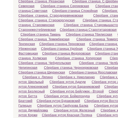
Сбербанк станица Рязанская
Сбербанк станица С-Щербин
Северская
Сбербанк станица Сергиевская
Сбербанк ста
станица Советская
Сбербанк станица Спокойная
Сбербанк 
Сбербанк станица Стародеревянковская
Сбербанк стан
Сбербанк станица Старокорсунская
Сбербанк станица Ст
станица Староминская
Сбербанк станица Старомышасто
Старонижестеблиевская
Сбербанк станица Старотитаровская
Сбербанк станица Тамань
Сбербанк станица Тбилисская
Сбербанк станица Темижбекская
Сбербанк станица Темирг
Тенгинская
Сбербанк станица Терновская
Сбербанк станица
Убеженская
Сбербанк станица Удобная
Сбербанк станица У
Фастовецкая
Сбербанк станица Федоровская
Сбербанк стан
станица Холмская
Сбербанк станица Хоперская
Сбер
Сбербанк станица Чебургольская
Сбербанк станица Челб
Чепигинская
Сбербанк станица Черноерковская
Сбербан
Сбербанк станица Шкуринская
Сбербанк станица Ярославская
Сбербанк х. Ляпино
Сбербанк х. Николаенко
Сбербанк х
хутор Школьный
Сбербанк хутор Адагум
Сбербанк хутор 
хутор Алексеевский
Сбербанк хутор Бараниковский
Сбербанк
хутор Безлесный
Сбербанк хутор Бейсужек - Второй
Сберб
хутор Бетта
Сбербанк хутор Бойкопонура
Сбербанк хут
Братский
Сбербанк хутор Бураковский
Сбербанк хутор Вост
Галицын
Сбербанк хутор Гарбузова Балка
Сбербанк хутор
хутор Джумайловка
Сбербанк хутор Железный
Сбербанк х
хутор Коржи
Сбербанк хутор Красная Поляна
Сбербанк хут