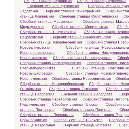
Сбербанк станица Кубанская
Сбербанк станица Кугоейская
Сбербанк станица Курчанская
Сбербанк станица Кущ
Ладожская
Сбербанк станица Ленинградская
Сбербанк ста
станица Ловлинская
Сбербанк станица Малотенгинская
Сб
Сбербанк станица Марьянская
Сбербанк станица Махоше
Медведовская
Сбербанк станица Мингрельская
Сберба
Сбербанк станица Натухаевская
Сбербанк станица Незама
Некрасовская
Сбербанк станица Нижнебаканская
Сберб
Сбербанк станица Новоалексеевская
Сбербанк станица Новоб
Нововеличковская
Сбербанк станица Новогражданска
Новодеревянковская
Сбербанк станица Новоджерелиев
Новоивановская
Сбербанк станица Новокорсунская
Сберба
Сбербанк станица Новолеушковская
Сбербанк станица Новол
Новомалороссийская
Сбербанк станица Новоминска
Новомышастовская
Сбербанк станица Новоплатнировс
Новопокровская
Сбербанк станица Новосергиевская
Сбербан
Сбербанк станица Новощербиновская
Сбербанк станица Ново
Октябрьская
Сбербанк станица Отважная
Сбербанк ст
станица Павловская
Сбербанк станица Передовая
Сбер
Сбербанк станица Переясловская
Сбербанк станица Петропа
Пластуновская
Сбербанк станица Плоская
Сбербанк ста
станица Полтавская
Сбербанк станица Попутная
Сбер
Сбербанк станица Привольная
Сбербанк станица Придор
Прочноокопская
Сбербанк станица Пшехская
Сбербанк с
станица Раздольная
Сбербанк станица Роговская
Сберб