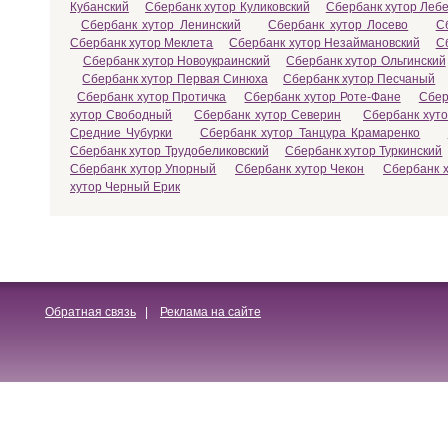
Кубанский
Сбербанк хутор Куликовский
Сбербанк хутор Леб
Сбербанк хутор Ленинский
Сбербанк хутор Лосево
С
Сбербанк хутор Меклета
Сбербанк хутор Незаймановский
С
Сбербанк хутор Новоукраинский
Сбербанк хутор Ольгинский
Сбербанк хутор Первая Синюха
Сбербанк хутор Песчаный
Сбербанк хутор Протичка
Сбербанк хутор Роте-Фане
Сбер
хутор Свободный
Сбербанк хутор Северин
Сбербанк хут
Средние Чубурки
Сбербанк хутор Танцура Крамаренко
Сбербанк хутор Трудобеликовский
Сбербанк хутор Туркинский
Сбербанк хутор Упорный
Сбербанк хутор Чекон
Сбербанк 
хутор Черный Ерик
Обратная связь
|
Реклама на сайте