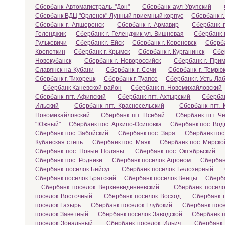
Сбербанк Автомагистраль "Дон"
Сбербанк аул Урупский
Сбербанк ВДЦ "Орленок" Лунный приемный корпус
Сбербанк г.
Сбербанк г. Апшеронск
Сбербанк г. Армавир
Сбербанк г
Геленджик
Сбербанк г. Геленджик ул. Вишневая
Сбербанк 
Гулькевичи
Сбербанк г. Ейск
Сбербанк г. Кореновск
Сберба
Кропоткин
Сбербанк г. Крымск
Сбербанк г. Курганинск
Сбе
Новокубанск
Сбербанк г. Новороссийск
Сбербанк г. Прим
Славянск-на-Кубани
Сбербанк г. Сочи
Сбербанк г. Темрю
Сбербанк г. Тихорецк
Сбербанк г. Туапсе
Сбербанк г. Усть-Ла
Сбербанк Каневской район
Сбербанк п. Новомихайловский
Сбербанк пгт. Афипский
Сбербанк пгт. Ахтырский
Сбербан
Ильский
Сбербанк пгт. Красносельский
Сбербанк пгт. 
Новомихайловский
Сбербанк пгт. Псебай
Сбербанк пгт. Ч
"Южный"
Сбербанк пос. Архипо-Осиповка
Сбербанк пос. Во
Сбербанк пос. Забойский
Сбербанк пос. Заря
Сбербанк пос
Кубанская степь
Сбербанк пос. Маяк
Сбербанк пос. Мирско
Сбербанк пос. Новые Поляны
Сбербанк пос. Октябрьский
Сбербанк пос. Родники
Сбербанк поселок Агроном
Сбербан
Сбербанк поселок Бейсуг
Сбербанк поселок Белозерный
Сбербанк поселок Братский
Сбербанк поселок Венцы
Сберба
Сбербанк поселок Верхневеденеевский
Сбербанк посел
поселок Восточный
Сбербанк поселок Восход
Сбербанк 
поселок Газырь
Сбербанк поселок Глубокий
Сбербанк пос
поселок Заветный
Сбербанк поселок Заводской
Сбербанк 
поселок Зональный
Сбербанк поселок Ильич
Сбербанк 