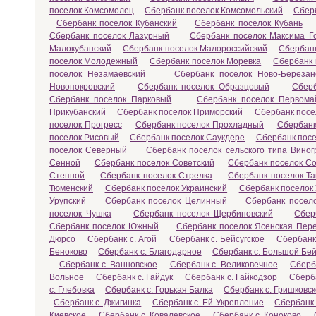
поселок Комсомолец
Сбербанк поселок Комсомольский
Сбер
Сбербанк поселок Кубанский
Сбербанк поселок Кубань
Сбербанк поселок Лазурный
Сбербанк поселок Максима Го
Малокубанский
Сбербанк поселок Малороссийский
Сбербан
поселок Молодежный
Сбербанк поселок Моревка
Сбербанк
поселок Незамаевский
Сбербанк поселок Ново-Березан
Новопокровский
Сбербанк поселок Образцовый
Сберб
Сбербанк поселок Парковый
Сбербанк поселок Первома
Прикубанский
Сбербанк поселок Приморский
Сбербанк посе
поселок Прогресс
Сбербанк поселок Прохладный
Сбербанк
поселок Рисовый
Сбербанк поселок Саукдере
Сбербанк посе
поселок Северный
Сбербанк поселок сельского типа Вино
Сенной
Сбербанк поселок Советский
Сбербанк поселок С
Степной
Сбербанк поселок Стрелка
Сбербанк поселок Т
Тюменский
Сбербанк поселок Украинский
Сбербанк поселок
Урупский
Сбербанк поселок Целинный
Сбербанк посел
поселок Чушка
Сбербанк поселок Щербиновский
Сбер
Сбербанк поселок Южный
Сбербанк поселок Ясенская Пер
Дюрсо
Сбербанк с. Агой
Сбербанк с. Бейсугское
Сбербанк
Беноково
Сбербанк с. Благодарное
Сбербанк с. Большой Бей
Сбербанк с. Ванновское
Сбербанк с. Великовечное
Сберб
Вольное
Сбербанк с. Гайдук
Сбербанк с. Гайкодзор
Сберба
с. Глебовка
Сбербанк с. Горькая Балка
Сбербанк с. Гришковс
Сбербанк с. Джигинка
Сбербанк с. Ей-Укрепление
Сбербанк 
Киевское
Сбербанк с. Ковалевское
Сбербанк с. Коноково