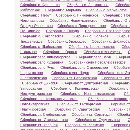
Сбербанк с. Кулешовка
Сбербанк с. Лермонтово
Сбербан
Майкопское
Сбербанк с. Марьино
Сбербанк с. Мерчанское
Сбербанк с. Небуг
Сбербанк с. Николенское
Сбербанк с. Но
Новопавловка
Сбербанк с. Новоукраинское
Сбербанк с. От
Отрадо-Ольгинское
Сбербанк с. Первореченское
Сбербанк с
Пушкинское
Сбербанк с. Пшада
Сбербанк с. Светлогорско
Сбербанк с. Соколовское
Сбербанк с. Соленое
Сбербан
Трехсельское
Сбербанк с. Унароково
Сбербанк с. Цибаноба
Сбербанк с. Шабельское
Сбербанк с. Шевченковское
Сбер
Школьное
Сбербанк с. Юровка
Сбербанк село Ачуево
С
Сбербанк село Дивноморское
Сбербанк село Заря
Сберба
Сбербанк село Кухаривка
Сбербанк село Новоалексеевское
Сбербанк село Рудь
Сбербанк село Суворовское
Сбербанк
Черниговское
Сбербанк село Шедок
Сбербанк село Эк
Анастасиевская
Сбербанк ст. Баракаевская
Сбербанк ст. Ве
Сбербанк ст. Динская
Сбербанк ст. Дмитриевская
Сбербанк 
Запорожская
Сбербанк ст. Кривенковская
Сбербанк с
Новодмитриевская
Сбербанк ст. Новониколаевская
Сбе
Сбербанк ст. Новопластуновская
Сбербанк ст. Новорожд
Новотитаровская
Сбербанк ст. Октябрьская
Сбербанк ст
Платнировская
Сбербанк ст. Саратовская
Сбербанк ст
Сбербанк ст. Скобелевская
Сбербанк ст. Советская
Сберба
Сбербанк ст. Староминская
Сбербанк ст. Суздальская
С
Сбербанк ст. Упорная
Сбербанк ст. Холмская
Сбербанк с