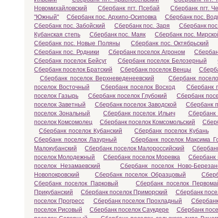
Новомихайловский
Сбербанк пгт. Псебай
Сбербанк пгт. Ч
"Южный"
Сбербанк пос. Архипо-Осиповка
Сбербанк пос. Во
Сбербанк пос. Забойский
Сбербанк пос. Заря
Сбербанк пос
Кубанская степь
Сбербанк пос. Маяк
Сбербанк пос. Мирско
Сбербанк пос. Новые Поляны
Сбербанк пос. Октябрьский
Сбербанк пос. Родники
Сбербанк поселок Агроном
Сбербан
Сбербанк поселок Бейсуг
Сбербанк поселок Белозерный
Сбербанк поселок Братский
Сбербанк поселок Венцы
Сберба
Сбербанк поселок Верхневеденеевский
Сбербанк посел
поселок Восточный
Сбербанк поселок Восход
Сбербанк 
поселок Газырь
Сбербанк поселок Глубокий
Сбербанк пос
поселок Заветный
Сбербанк поселок Заводской
Сбербанк 
поселок Зональный
Сбербанк поселок Ильич
Сбербанк 
поселок Комсомолец
Сбербанк поселок Комсомольский
Сбер
Сбербанк поселок Кубанский
Сбербанк поселок Кубань
Сбербанк поселок Лазурный
Сбербанк поселок Максима Го
Малокубанский
Сбербанк поселок Малороссийский
Сбербан
поселок Молодежный
Сбербанк поселок Моревка
Сбербанк
поселок Незамаевский
Сбербанк поселок Ново-Березан
Новопокровский
Сбербанк поселок Образцовый
Сберб
Сбербанк поселок Парковый
Сбербанк поселок Первома
Прикубанский
Сбербанк поселок Приморский
Сбербанк посе
поселок Прогресс
Сбербанк поселок Прохладный
Сбербанк
поселок Рисовый
Сбербанк поселок Саукдере
Сбербанк посе