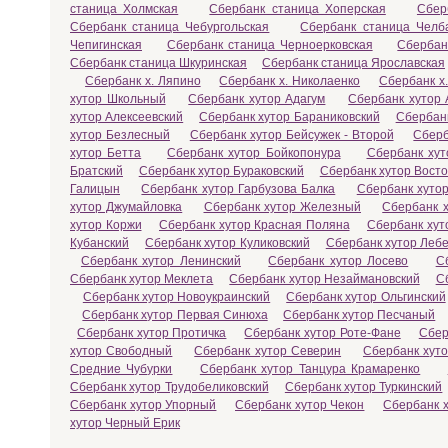
станица Холмская
Сбербанк станица Хоперская
Сбер
Сбербанк станица Чебургольская
Сбербанк станица Челб
Чепигинская
Сбербанк станица Черноерковская
Сбербан
Сбербанк станица Шкуринская
Сбербанк станица Ярославская
Сбербанк х. Ляпино
Сбербанк х. Николаенко
Сбербанк х
хутор Школьный
Сбербанк хутор Адагум
Сбербанк хутор 
хутор Алексеевский
Сбербанк хутор Бараниковский
Сбербанк
хутор Безлесный
Сбербанк хутор Бейсужек - Второй
Сберб
хутор Бетта
Сбербанк хутор Бойкопонура
Сбербанк хут
Братский
Сбербанк хутор Бураковский
Сбербанк хутор Вост
Галицын
Сбербанк хутор Гарбузова Балка
Сбербанк хутор
хутор Джумайловка
Сбербанк хутор Железный
Сбербанк х
хутор Коржи
Сбербанк хутор Красная Поляна
Сбербанк хут
Кубанский
Сбербанк хутор Куликовский
Сбербанк хутор Леб
Сбербанк хутор Ленинский
Сбербанк хутор Лосево
С
Сбербанк хутор Меклета
Сбербанк хутор Незаймановский
С
Сбербанк хутор Новоукраинский
Сбербанк хутор Ольгинский
Сбербанк хутор Первая Синюха
Сбербанк хутор Песчаный
Сбербанк хутор Протичка
Сбербанк хутор Роте-Фане
Сбер
хутор Свободный
Сбербанк хутор Северин
Сбербанк хут
Средние Чубурки
Сбербанк хутор Танцура Крамаренко
Сбербанк хутор Трудобеликовский
Сбербанк хутор Туркинский
Сбербанк хутор Упорный
Сбербанк хутор Чекон
Сбербанк 
хутор Черный Ерик