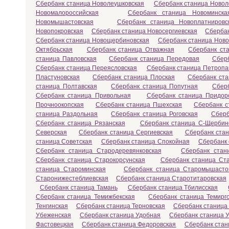
Сбербанк станица Новолеушковская
Сбербанк станица Новол
Новомалороссийская
Сбербанк станица Новоминска
Новомышастовская
Сбербанк станица Новоплатнировс
Новопокровская
Сбербанк станица Новосергиевская
Сбербан
Сбербанк станица Новощербиновская
Сбербанк станица Ново
Октябрьская
Сбербанк станица Отважная
Сбербанк ст
станица Павловская
Сбербанк станица Передовая
Сбер
Сбербанк станица Переясловская
Сбербанк станица Петропа
Пластуновская
Сбербанк станица Плоская
Сбербанк ста
станица Полтавская
Сбербанк станица Попутная
Сбер
Сбербанк станица Привольная
Сбербанк станица Придор
Прочноокопская
Сбербанк станица Пшехская
Сбербанк с
станица Раздольная
Сбербанк станица Роговская
Сберб
Сбербанк станица Рязанская
Сбербанк станица С-Щербин
Северская
Сбербанк станица Сергиевская
Сбербанк ста
станица Советская
Сбербанк станица Спокойная
Сбербанк 
Сбербанк станица Стародеревянковская
Сбербанк стан
Сбербанк станица Старокорсунская
Сбербанк станица Ст
станица Староминская
Сбербанк станица Старомышасто
Старонижестеблиевская
Сбербанк станица Старотитаровская
Сбербанк станица Тамань
Сбербанк станица Тбилисская
Сбербанк станица Темижбекская
Сбербанк станица Темирг
Тенгинская
Сбербанк станица Терновская
Сбербанк станица
Убеженская
Сбербанк станица Удобная
Сбербанк станица У
Фастовецкая
Сбербанк станица Федоровская
Сбербанк стан