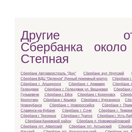
Другие отд
Сбербанка около
Степная
Сбербанк Автомагистраль "Дон"
Сбербанк аул Урупский
Сбербанк ВДЦ "Орленок" Лунный приемный корпус
Сбербанк г.
Сбербанк г. Апшеронск
Сбербанк г. Армавир
Сбербанк г
Геленджик
Сбербанк г. Геленджик ул. Вишневая
Сбербанк 
Гулькевичи
Сбербанк г. Ейск
Сбербанк г. Кореновск
Сберба
Кропоткин
Сбербанк г. Крымск
Сбербанк г. Курганинск
Сбе
Новокубанск
Сбербанк г. Новороссийск
Сбербанк г. Прим
Славянск-на-Кубани
Сбербанк г. Сочи
Сбербанк г. Темрю
Сбербанк г. Тихорецк
Сбербанк г. Туапсе
Сбербанк г. Усть-Ла
Сбербанк Каневской район
Сбербанк п. Новомихайловский
Сбербанк пгт. Афипский
Сбербанк пгт. Ахтырский
Сбербан
Ильский
Сбербанк пгт. Красносельский
Сбербанк пгт. 