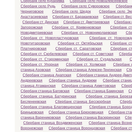
Сбербанк село Кухаривка
Сбербанк село Новоалексеевское
Сбербанк село Рудь
Сбербанк село Суворовское
Сбербанк
Черниговское
Сбербанк село Шедок
Сбербанк село Эк
Анастасиевская
Сбербанк ст. Баракаевская
Сбербанк ст. Ве
Сбербанк ст. Динская
Сбербанк ст. Дмитриевская
Сбербанк 
Запорожская
Сбербанк ст. Кривенковская
Сбербанк с
Новодмитриевская
Сбербанк ст. Новониколаевская
Сбе
Сбербанк ст. Новопластуновская
Сбербанк ст. Новорожд
Новотитаровская
Сбербанк ст. Октябрьская
Сбербанк ст
Платнировская
Сбербанк ст. Саратовская
Сбербанк ст
Сбербанк ст. Скобелевская
Сбербанк ст. Советская
Сберба
Сбербанк ст. Староминская
Сбербанк ст. Суздальская
С
Сбербанк ст. Упорная
Сбербанк ст. Холмская
Сбербанк с
станица Азовская
Сбербанк станица Алексее-Тенгинская
Сб
Сбербанк станица Анапская
Сбербанк станица Андрее-Дмит
Андреевская
Сбербанк станица Андрюки
Сбербанк станиц
станица Атаманская
Сбербанк станица Ахметовская
Сберб
Сбербанк станица Баговская
Сбербанк станица Бакинская
С
Сбербанк станица Батуринская
Сбербанк станица Береза
Бесленеевская
Сбербанк станица Бесскорбная
Сберба
Сбербанк станица Благовещенская
Сбербанк станица Боро
Бриньковская
Сбербанк станица Брюховецкая
Сбербанк ста
станица Варениковская
Сбербанк станица Васюринская
Сбе
Сбербанк станица Воздвиженская
Сбербанк станица Возне
Воронежская
Сбербанк станица Воронцовская
Сбербанк с