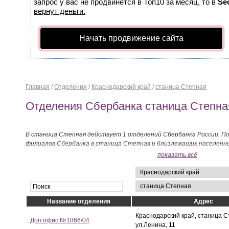
запрос у вас не продвинется в Топ10 за месяц, то в
Se
вернут деньги.
Начать продвижение сайта
Главная
/
Отделения
/
Краснодарский край
/
станица Степная
Отделения Сбербанка станица Степна
В станица Степная действует 1 отделений Сбербанка России. По
филиалов Сбербанка в станица Степная и близлежащих населенн
на странице.
показать всё
Название отделения
Адрес
Краснодарский край, станица С
Доп.офис №1866/04
ул.Ленина, 11