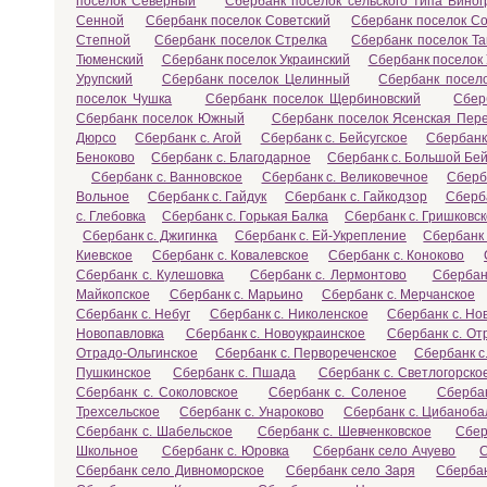
поселок Северный
Сбербанк поселок сельского типа Вино
Сенной
Сбербанк поселок Советский
Сбербанк поселок С
Степной
Сбербанк поселок Стрелка
Сбербанк поселок Т
Тюменский
Сбербанк поселок Украинский
Сбербанк поселок
Урупский
Сбербанк поселок Целинный
Сбербанк посел
поселок Чушка
Сбербанк поселок Щербиновский
Сбер
Сбербанк поселок Южный
Сбербанк поселок Ясенская Пер
Дюрсо
Сбербанк с. Агой
Сбербанк с. Бейсугское
Сбербанк
Беноково
Сбербанк с. Благодарное
Сбербанк с. Большой Бей
Сбербанк с. Ванновское
Сбербанк с. Великовечное
Сберб
Вольное
Сбербанк с. Гайдук
Сбербанк с. Гайкодзор
Сберба
с. Глебовка
Сбербанк с. Горькая Балка
Сбербанк с. Гришковс
Сбербанк с. Джигинка
Сбербанк с. Ей-Укрепление
Сбербанк 
Киевское
Сбербанк с. Ковалевское
Сбербанк с. Коноково
Сбербанк с. Кулешовка
Сбербанк с. Лермонтово
Сбербан
Майкопское
Сбербанк с. Марьино
Сбербанк с. Мерчанское
Сбербанк с. Небуг
Сбербанк с. Николенское
Сбербанк с. Но
Новопавловка
Сбербанк с. Новоукраинское
Сбербанк с. От
Отрадо-Ольгинское
Сбербанк с. Первореченское
Сбербанк с
Пушкинское
Сбербанк с. Пшада
Сбербанк с. Светлогорско
Сбербанк с. Соколовское
Сбербанк с. Соленое
Сбербан
Трехсельское
Сбербанк с. Унароково
Сбербанк с. Цибаноба
Сбербанк с. Шабельское
Сбербанк с. Шевченковское
Сбер
Школьное
Сбербанк с. Юровка
Сбербанк село Ачуево
С
Сбербанк село Дивноморское
Сбербанк село Заря
Сберба