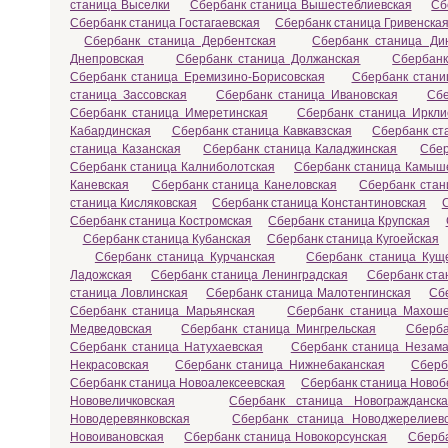
станица Выселки
Сбербанк станица Вышестеблиевская
Сб
Сбербанк станица Гостагаевская
Сбербанк станица Гривенска
Сбербанк станица Дербентская
Сбербанк станица Ди
Днепровская
Сбербанк станица Должанская
Сбербанк
Сбербанк станица Еремизино-Борисовская
Сбербанк стани
станица Зассовская
Сбербанк станица Ивановская
Сбе
Сбербанк станица Имеретинская
Сбербанк станица Иркли
Кабардинская
Сбербанк станица Кавкавзская
Сбербанк ст
станица Казанская
Сбербанк станица Каладжинская
Сбер
Сбербанк станица Калниболотская
Сбербанк станица Камыш
Каневская
Сбербанк станица Канеловская
Сбербанк стан
станица Кисляковская
Сбербанк станица Константиновская
Сбербанк станица Костромская
Сбербанк станица Крупская
Сбербанк станица Кубанская
Сбербанк станица Кугоейская
Сбербанк станица Курчанская
Сбербанк станица Кущ
Ладожская
Сбербанк станица Ленинградская
Сбербанк ста
станица Ловлинская
Сбербанк станица Малотенгинская
Сб
Сбербанк станица Марьянская
Сбербанк станица Махоше
Медведовская
Сбербанк станица Мингрельская
Сберба
Сбербанк станица Натухаевская
Сбербанк станица Незама
Некрасовская
Сбербанк станица Нижнебаканская
Сберб
Сбербанк станица Новоалексеевская
Сбербанк станица Новоб
Нововеличковская
Сбербанк станица Новогражданска
Новодеревянковская
Сбербанк станица Новоджерелиев
Новоивановская
Сбербанк станица Новокорсунская
Сберба