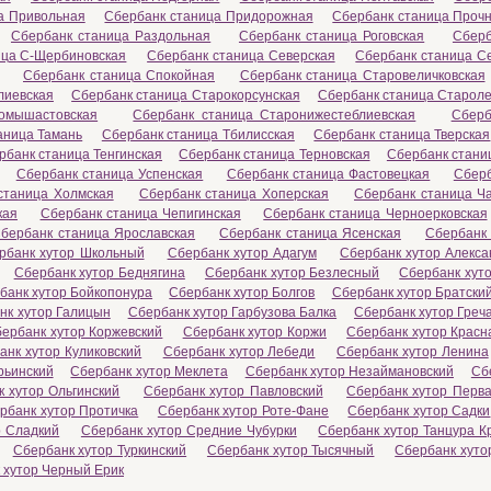
а Привольная
Сбербанк станица Придорожная
Сбербанк станица Проч
Сбербанк станица Раздольная
Сбербанк станица Роговская
Сберб
ица С-Щербиновская
Сбербанк станица Северская
Сбербанк станица С
Сбербанк станица Спокойная
Сбербанк станица Старовеличковская
лиевская
Сбербанк станица Старокорсунская
Сбербанк станица Старол
омышастовская
Сбербанк станица Старонижестеблиевская
Сберб
аница Тамань
Сбербанк станица Тбилисская
Сбербанк станица Тверская
рбанк станица Тенгинская
Сбербанк станица Терновская
Сбербанк стани
Сбербанк станица Успенская
Сбербанк станица Фастовецкая
Сберб
станица Холмская
Сбербанк станица Хоперская
Сбербанк станица Ч
кая
Сбербанк станица Чепигинская
Сбербанк станица Черноерковская
бербанк станица Ярославская
Сбербанк станица Ясенская
Сбербанк 
рбанк хутор Школьный
Сбербанк хутор Адагум
Сбербанк хутор Алекса
Сбербанк хутор Беднягина
Сбербанк хутор Безлесный
Сбербанк хуто
банк хутор Бойкопонура
Сбербанк хутор Болгов
Сбербанк хутор Братски
нк хутор Галицын
Сбербанк хутор Гарбузова Балка
Сбербанк хутор Греч
ербанк хутор Коржевский
Сбербанк хутор Коржи
Сбербанк хутор Красн
анк хутор Куликовский
Сбербанк хутор Лебеди
Сбербанк хутор Ленина
рьинский
Сбербанк хутор Меклета
Сбербанк хутор Незаймановский
Сб
 хутор Ольгинский
Сбербанк хутор Павловский
Сбербанк хутор Перв
рбанк хутор Протичка
Сбербанк хутор Роте-Фане
Сбербанк хутор Садки
р Сладкий
Сбербанк хутор Средние Чубурки
Сбербанк хутор Танцура К
Сбербанк хутор Туркинский
Сбербанк хутор Тысячный
Сбербанк хуто
 хутор Черный Ерик