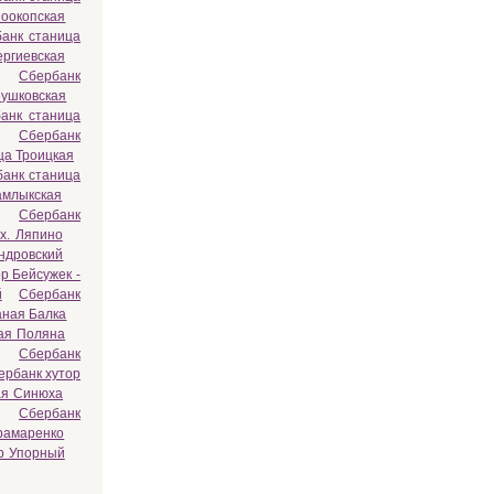
ноокопская
анк станица
ергиевская
Сбербанк
еушковская
анк станица
Сбербанк
ца Троицкая
анк станица
амлыкская
Сбербанк
х. Ляпино
ндровский
р Бейсужек -
й
Сбербанк
аная Балка
ая Поляна
Сбербанк
ербанк хутор
ая Синюха
Сбербанк
рамаренко
р Упорный