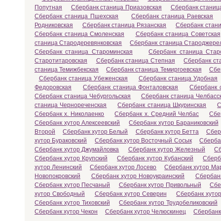
Попутная
Сбербанк станица Приазовская
Сбербанк станиц
Сбербанк станица Пшехская
Сбербанк станица Раевская
Родниковская
Сбербанк станица Рязанская
Сбербанк стан
Сбербанк станица Смоленская
Сбербанк станица Советская
станица Стародеревянковская
Сбербанк станица Староджере
Сбербанк станица Староминская
Сбербанк станица Стар
Старотитаровская
Сбербанк станица Степная
Сбербанк ст
станица Темижбекская
Сбербанк станица Темиргоевская
Сбе
Сбербанк станица Убеженская
Сбербанк станица Удобная
Федоровская
Сбербанк станица Фонталовская
Сбербанк 
Сбербанк станица Чебургольская
Сбербанк станица Челбасс
станица Чернореченская
Сбербанк станица Шкуринская
С
Сбербанк х. Николаенко
Сбербанк х. Средний Челбас
Сбе
Сбербанк хутор Алексеевский
Сбербанк хутор Бараниковский
Второй
Сбербанк хутор Белый
Сбербанк хутор Бетта
Сбер
хутор Бураковский
Сбербанк хутор Восточный Сосык
Сберба
Сбербанк хутор Джумайловка
Сбербанк хутор Железный
Сб
Сбербанк хутор Крупский
Сбербанк хутор Кубанский
Сберб
хутор Ленинский
Сбербанк хутор Лосево
Сбербанк хутор Ма
Новопокровский
Сбербанк хутор Новоукраинский
Сбербанк
Сбербанк хутор Песчаный
Сбербанк хутор Привольный
Сбе
хутор Свободный
Сбербанк хутор Северин
Сбербанк хуто
Сбербанк хутор Тиховский
Сбербанк хутор Трудобеликовский
Сбербанк хутор Чекон
Сбербанк хутор Челюскинец
Сбербанк