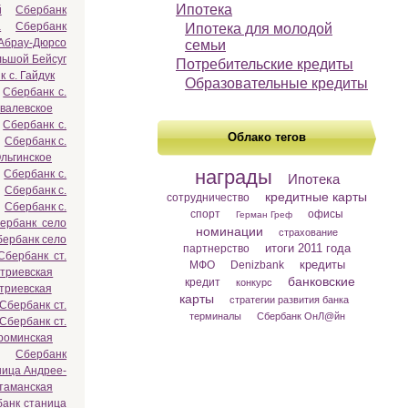
Ипотека
й
Сбербанк
а
Сбербанк
Ипотека для молодой
 Абрау-Дюрсо
семьи
льшой Бейсуг
Потребительские кредиты
 с. Гайдук
Образовательные кредиты
Сбербанк с.
овалевское
Сбербанк с.
Облако тегов
Сбербанк с.
льгинское
награды
Сбербанк с.
Ипотека
Сбербанк с.
кредитные карты
сотрудничество
Сбербанк с.
спорт
офисы
Герман Греф
ербанк село
номинации
страхование
бербанк село
итоги 2011 года
партнерство
Сбербанк ст.
кредиты
МФО
Denizbank
итриевская
банковские
кредит
конкурс
триевская
карты
стратегии развития банка
Сбербанк ст.
терминалы
Сбербанк ОнЛ@йн
Сбербанк ст.
роминская
Сбербанк
ница Андрее-
таманская
анк станица