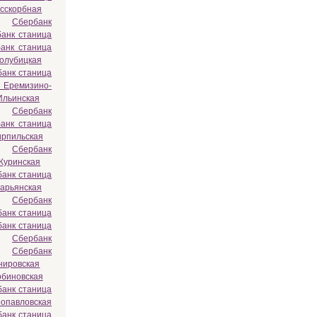
есскорбная
Сбербанк
анк станица
анк станица
олубицкая
анк станица
 Еремизино-
Ильинская
Сбербанк
анк станица
ирпильская
Сбербанк
Куринская
анк станица
арьянская
Сбербанк
анк станица
анк станица
Сбербанк
Сбербанк
нировская
рбиновская
анк станица
ропавловская
анк станица