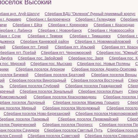
поселок Высокий
банк аул. Агуй-Шапсуг
Сбербанк ВДЦ "Орленок" Лунный приемный корпус
 г. Армавир
Сбербанк г. Белореченск
Сбербанк г. Геленджик
Сбербанк 
вичи
Сбербанк г. Ейск
Сбербанк г. Кореновск
Сбербанк г. Краснодар
ербанк г. Лабинск
Сбербанк г. Новокубанск
Сбербанк г. Новороссийск
анк г. Сочи
Сбербанк г. Темрюк
Сбербанк г. Тимашевск
Сбербанк г
адыженск
Сбербанк Каневской район
Сбербанк п. Новомихайловский
кий
Сбербанк пгт. Гирей
Сбербанк пгт. Ильский
Сбербанк пгт. Крас
бербанк пгт. Псебай
Сбербанк пгт. Черноморский
Сбербанк пос. "Южный
 Джубга
Сбербанк пос. Забойский
Сбербанк пос. Заря
Сбербанк пос. 
 пос. Мирской
Сбербанк пос. Мысхако
Сбербанк пос. Новые Поляны
С
дники
Сбербанк поселок Агроном
Сбербанк поселок Архипо-Осиповка
оселок Бичевой
Сбербанк поселок Братский
Сбербанк поселок Венцы
кий
Сбербанк поселок Виноградный
Сбербанк поселок Восточный
Сбер
рь
Сбербанк поселок Глубокий
Сбербанк поселок Гражданский
Сбер
Заречный
Сбербанк поселок Зональный
Сбербанк поселок Ильич
Сбер
 Комсомольский
Сбербанк поселок Красногвардеец
Сбербанк поселок 
рбанк поселок Лазурный
Сбербанк поселок Максима Горького
Сберб
анк поселок Мирный
Сбербанк поселок Молодежный
Сбербанк посело
Сбербанк поселок Ново-Березанский
Сбербанк поселок Новопокровский
бербанк поселок Парковый
Сбербанк поселок Первомайский
Сберб
селок Приреченский
Сбербанк поселок Прогресс
Сбербанк поселок П
анк поселок Саукдере
Сбербанк поселок Светлый Путь
Сбербанк посел
елок Сенной
Сбербанк поселок Советский
Сбербанк поселок Совхозны