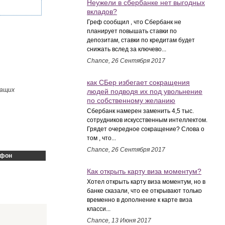
Неужели в сбербанке нет выгодных
вкладов?
Греф сообщил , что Сбербанк не
планирует повышать ставки по
депозитам, ставки по кредитам будет
снижать вслед за ключево...
Chance, 26 Сентября 2017
как СБер избегает сокращения
жащих
людей подводя их под увольнение
по собственному желанию
Сбербанк намерен заменить 4,5 тыс.
сотрудников искусственным интеллектом.
Грядет очередное сокращение? Слова о
том , что...
Chance, 26 Сентября 2017
ефон
Как открыть карту виза моментум?
Хотел открыть карту виза моментум, но в
банке сказали, что ее открывают только
временно в дополнение к карте виза
класси...
Chance, 13 Июня 2017