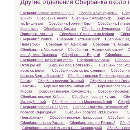
Другие отделения Сбербанка около 
Сбербанк Автомагистраль "Дон"
Сбербанк аул Урупский
Сбер
Абинск
Сбербанк г. Анапа
Сбербанк г. Апшеронск
Сбербанк
ул. Вишневая
Сбербанк г. Горячий Ключ
Сбербанк г. Гульке
Кропоткин
Сбербанк г. Крымск
Сбербанк г. Курганинск
Сб
Приморско-Ахтарск
Сбербанк г. Славянск-на-Кубани
Сберб
Сбербанк г. Туапсе
Сбербанк г. Усть-Лабинск
Сбербанк г. Х
Нефтегорск
Сбербанк пгт. Афипский
Сбербанк пгт. Ахтырс
Сбербанк пгт. Мостовской
Сбербанк пгт. Новомихайловский
С
пос. Архипо-Осиповка
Сбербанк пос. Водный
Сбербанк пос.
Сбербанк пос. Кубанская степь
Сбербанк пос. Маяк
Сбербанк
Октябрьский
Сбербанк пос. Полтавский
Сбербанк пос. Ро
поселок Бейсуг
Сбербанк поселок Белозерный
Сбербанк п
поселок Верхнебаканский
Сбербанк поселок Верхневеденеевс
Восход
Сбербанк поселок Высокий
Сбербанк поселок Газы
Заветный
Сбербанк поселок Заводской
Сбербанк поселок 
Кирова
Сбербанк поселок Комсомолец
Сбербанк поселок
Сбербанк поселок Кубань
Сбербанк поселок Кутаис
Сбе
Малокубанский
Сбербанк поселок Малороссийский
Сберб
Сбербанк поселок Найдорф
Сбербанк поселок Незамаевский
поселок Образцовый
Сбербанк поселок Октябрьский
С
Прикубанский
Сбербанк поселок Приморский
Сбербанк по
Сбербанк поселок Рассвет
Сбербанк поселок Рисовый
Сберб
Сбербанк поселок сельского типа Виноградный
Сбербанк пос