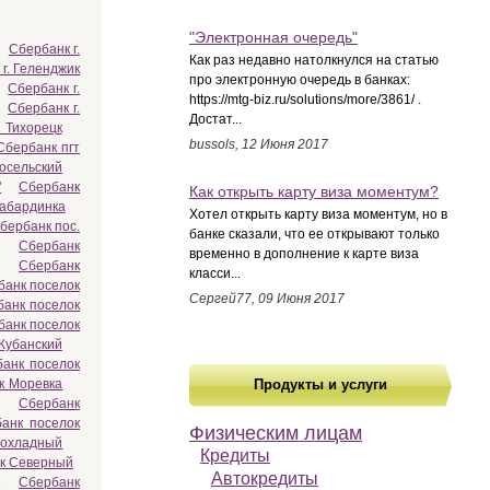
"Электронная очередь"
Сбербанк г.
Как раз недавно натолкнулся на статью
г. Геленджик
про электронную очередь в банках:
Сбербанк г.
https://mtg-biz.ru/solutions/more/3861/ .
Сбербанк г.
Достат...
. Тихорецк
bussols, 12 Июня 2017
Сбербанк пгт
носельский
"
Сбербанк
Как открыть карту виза моментум?
Кабардинка
Хотел открыть карту виза моментум, но в
бербанк пос.
банке сказали, что ее открывают только
Сбербанк
временно в дополнение к карте виза
Сбербанк
класси...
банк поселок
Сергей77, 09 Июня 2017
банк поселок
банк поселок
Кубанский
анк поселок
к Моревка
Продукты и услуги
Сбербанк
анк поселок
Физическим лицам
рохладный
Кредиты
ок Северный
Автокредиты
й
Сбербанк