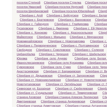
поселок Степной
Сбербанк поселок Стрелка
Сбербанк посел
поселок Уманский
Сбербанк поселок Урупский
Сбербанк пос
поселок Щербиновский
Сбербанк поселок Юбилейный
Сберб
Сбербанк с. Агой
Сбербанк с. Бейсугское
Сбербанк с. Бела
Сбербанк с. Братковское
Сбербанк с. Ванновское
Сбербан
Сбербанк с. Гайкодзор
Сбербанк с. Глафировка
Сбербанк
Гусаровское
Сбербанк с. Джигинка
Сбербанк с. Ей-Укрепл
Сбербанк с. Коноково
Сбербанк с. Красносельское
Сберб
Майкопское
Сбербанк с. Марьино
Сбербанк с. Мерчанское
Новомихайловское
Сбербанк с. Новопавловка
Сбербанк с.
Сбербанк с. Первореченское
Сбербанк с. Полтавченское
Сб
Свободное
Сбербанк с. Соколовское
Сбербанк с. Соленое
Цибанобалка
Сбербанк с. Черешня
Сбербанк с. Шабельское
Юровка
Сбербанк село Ачуево
Сбербанк село Белая
Иванослюсаревское
Сбербанк село Кухаривка
Сбербанк сел
Суворовское
Сбербанк село Сукко
Сбербанк село Черн
Анастасиевская
Сбербанк ст. Баракаевская
Сбербанк ст. В
Сбербанк ст. Дядьковская
Сбербанк ст. Запорожская
Сбер
Сбербанк ст. Новониколаевская
Сбербанк ст. Новопетровская
Новотитаровская
Сбербанк ст. Октябрьская
Сбербанк ст. 
Северская ул. Базарная
Сбербанк ст. Скобелевская
Сберба
Сбербанк ст. Суздальская
Сбербанк ст. Темиргоевская
Сбе
станица Азовская
Сбербанк станица Алексее-Тенгинская
Сб
Дмитриевская
Сбербанк станица Андреевская
Сбербанк с
Сбербанк станица Ахметовская
Сбербанк станица Ахтанизов