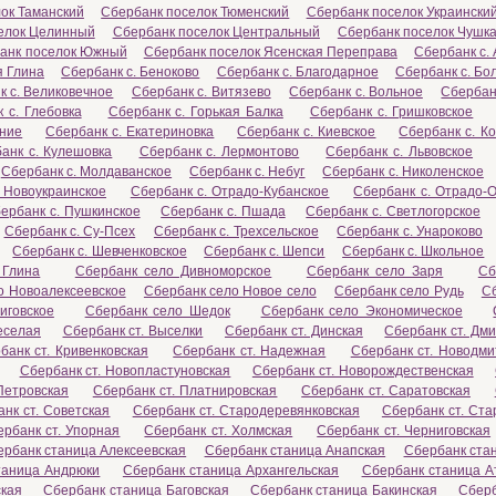
ок Таманский
Сбербанк поселок Тюменский
Сбербанк поселок Украински
елок Целинный
Сбербанк поселок Центральный
Сбербанк поселок Чушк
анк поселок Южный
Сбербанк поселок Ясенская Переправа
Сбербанк с.
я Глина
Сбербанк с. Беноково
Сбербанк с. Благодарное
Сбербанк с. Бо
к с. Великовечное
Сбербанк с. Витязево
Сбербанк с. Вольное
Сбербанк
 с. Глебовка
Сбербанк с. Горькая Балка
Сбербанк с. Гришковское
ение
Сбербанк с. Екатериновка
Сбербанк с. Киевское
Сбербанк с. К
анк с. Кулешовка
Сбербанк с. Лермонтово
Сбербанк с. Львовское
Сбербанк с. Молдаванское
Сбербанк с. Небуг
Сбербанк с. Николенское
 Новоукраинское
Сбербанк с. Отрадо-Кубанское
Сбербанк с. Отрадо-О
ербанк с. Пушкинское
Сбербанк с. Пшада
Сбербанк с. Светлогорское
Сбербанк с. Су-Псех
Сбербанк с. Трехсельское
Сбербанк с. Унароково
Сбербанк с. Шевченковское
Сбербанк с. Шепси
Сбербанк с. Школьное
 Глина
Сбербанк село Дивноморское
Сбербанк село Заря
Сб
о Новоалексеевское
Сбербанк село Новое село
Сбербанк село Рудь
С
иговское
Сбербанк село Шедок
Сбербанк село Экономическое
еселая
Сбербанк ст. Выселки
Сбербанк ст. Динская
Сбербанк ст. Дм
банк ст. Кривенковская
Сбербанк ст. Надежная
Сбербанк ст. Новодми
Сбербанк ст. Новопластуновская
Сбербанк ст. Новорождественская
Петровская
Сбербанк ст. Платнировская
Сбербанк ст. Саратовская
нк ст. Советская
Сбербанк ст. Стародеревянковская
Сбербанк ст. Ста
рбанк ст. Упорная
Сбербанк ст. Холмская
Сбербанк ст. Черниговская
ербанк станица Алексеевская
Сбербанк станица Анапская
Сбербанк ста
таница Андрюки
Сбербанк станица Архангельская
Сбербанк станица А
ская
Сбербанк станица Баговская
Сбербанк станица Бакинская
Сберб