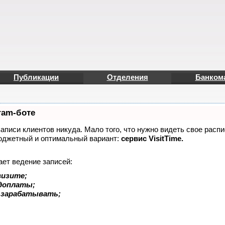
Публикации
Отделения
Банком
ram-боте
записи клиентов никуда. Мало того, что нужно видеть свое распи
юджетный и оптимальный вариант:
сервис VisitTime.
ает ведение записей:
визите;
едоплаты;
 зарабатывать;