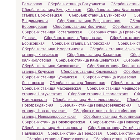
Балковская
Сбербанк станица Батуринская
Сбербанк стани
Сбербанк станица Бжедуховская
Сбербанк станица Благовещ
станица Брюховецкая
Сбербанк станица Бузиновская
Сб
Владимирская
Сбербанк станица Воздвиженская
Сбер
Воронцовская
Сбербанк станица Восточная
Сбербанк стан
Сбербанк станица Гостагаевская
Сбербанк станица Гривенск
Динская
Сбербанк станица Днепровская
Сбербанк стани
Борисовская
Сбербанк станица Запорожская
Сбербанк с
Сбербанк станица Имеретинская
Сбербанк станица Ирклиев
станица Кавказская
Сбербанк станица Казанская
Сбер
Калниболотская
Сбербанк станица Камышеватская
Сбербанк
Сбербанк станица Кисляковская
Сбербанк станица Констант
станица Крупская
Сбербанк станица Крыловская
Сбербанк
Сбербанк станица Курчанская
Сбербанк станица Кущевская
Лесогорская
Сбербанк станица Ловлинская
Сбербанк стани
Сбербанк станица Махошевская
Сбербанк станица Медведов
станица Натухаевская
Сбербанк станица Незамаевская
Сб
Николаевская
Сбербанк станица Новоалексеевская
Сберба
Новогражданская
Сбербанк станица Новодеревянковская
С
станица Новокорсунская
Сбербанк станица Новолабинская
станица Новомалороссийская
Сбербанк станица Новоминск
Сбербанк станица Новопокровская
Сбербанк станица Новосер
Сбербанк станица Новоясенская
Сбербанк станица Октябрьс
Павловская
Сбербанк станица Передовая
Сбербанк станиц
Сбербанк станица Пластуновская
Сбербанк станица Плоск