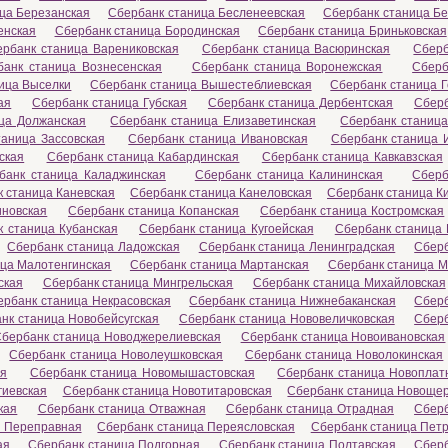
ца Березанская
Сбербанк станица Бесленеевская
Сбербанк станица Б
енская
Сбербанк станица Бородинская
Сбербанк станица Бриньковская
ербанк станица Варениковская
Сбербанк станица Васюринская
Сберб
банк станица Вознесенская
Сбербанк станица Воронежская
Сберб
ица Выселки
Сбербанк станица Вышестеблиевская
Сбербанк станица Г
ая
Сбербанк станица Губская
Сбербанк станица Дербентская
Сберб
ца Должанская
Сбербанк станица Елизаветинская
Сбербанк станица
таница Зассовская
Сбербанк станица Ивановская
Сбербанк станица 
ская
Сбербанк станица Кабардинская
Сбербанк станица Кавкавзская
банк станица Каладжинская
Сбербанк станица Калининская
Сберб
 станица Каневская
Сбербанк станица Канеловская
Сбербанк станица К
иновская
Сбербанк станица Копанская
Сбербанк станица Костромская
 станица Кубанская
Сбербанк станица Кугоейская
Сбербанк станица 
Сбербанк станица Ладожская
Сбербанк станица Ленинградская
Сберб
ца Малотенгинская
Сбербанк станица Мартанская
Сбербанк станица М
ская
Сбербанк станица Мингрельская
Сбербанк станица Михайловская
ербанк станица Некрасовская
Сбербанк станица Нижнебаканская
Сберб
нк станица Новобейсугская
Сбербанк станица Нововеличковская
Сберб
бербанк станица Новоджерелиевская
Сбербанк станица Новоивановская
Сбербанк станица Новолеушковская
Сбербанк станица Новолокинская
ая
Сбербанк станица Новомышастовская
Сбербанк станица Новоплат
гиевская
Сбербанк станица Новотитаровская
Сбербанк станица Новоще
кая
Сбербанк станица Отважная
Сбербанк станица Отрадная
Сберб
а Переправная
Сбербанк станица Переясловская
Сбербанк станица Пет
ая
Сбербанк станица Подгорная
Сбербанк станица Полтавская
Сберб