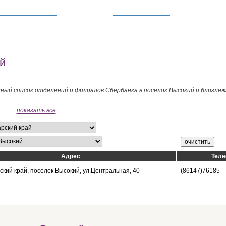
й
лный список отделений и филиалов Сбербанка в поселок Высокий и близле
показать всё
Адрес
Тел
кий край, поселок Высокий, ул.Центральная, 40
(86147)76185