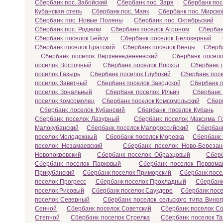
Сбербанк пос. Забойский
Сбербанк пос. Заря
Сбербанк пос
Кубанская степь
Сбербанк пос. Маяк
Сбербанк пос. Мирско
Сбербанк пос. Новые Поляны
Сбербанк пос. Октябрьский
Сбербанк пос. Родники
Сбербанк поселок Агроном
Сбербан
Сбербанк поселок Бейсуг
Сбербанк поселок Белозерный
Сбербанк поселок Братский
Сбербанк поселок Венцы
Сберба
Сбербанк поселок Верхневеденеевский
Сбербанк посел
поселок Восточный
Сбербанк поселок Восход
Сбербанк 
поселок Газырь
Сбербанк поселок Глубокий
Сбербанк пос
поселок Заветный
Сбербанк поселок Заводской
Сбербанк 
поселок Зональный
Сбербанк поселок Ильич
Сбербанк 
поселок Комсомолец
Сбербанк поселок Комсомольский
Сбер
Сбербанк поселок Кубанский
Сбербанк поселок Кубань
Сбербанк поселок Лазурный
Сбербанк поселок Максима Го
Малокубанский
Сбербанк поселок Малороссийский
Сбербан
поселок Молодежный
Сбербанк поселок Моревка
Сбербанк
поселок Незамаевский
Сбербанк поселок Ново-Березан
Новопокровский
Сбербанк поселок Образцовый
Сберб
Сбербанк поселок Парковый
Сбербанк поселок Первома
Прикубанский
Сбербанк поселок Приморский
Сбербанк посе
поселок Прогресс
Сбербанк поселок Прохладный
Сбербанк
поселок Рисовый
Сбербанк поселок Саукдере
Сбербанк посе
поселок Северный
Сбербанк поселок сельского типа Вино
Сенной
Сбербанк поселок Советский
Сбербанк поселок С
Степной
Сбербанк поселок Стрелка
Сбербанк поселок Т