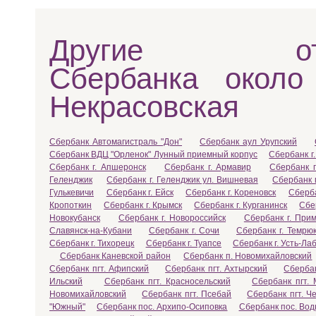
Другие отд
Сбербанка около
Некрасовская
Сбербанк Автомагистраль "Дон"
Сбербанк аул Урупский
Сбербанк ВДЦ "Орленок" Лунный приемный корпус
Сбербанк г.
Сбербанк г. Апшеронск
Сбербанк г. Армавир
Сбербанк г
Геленджик
Сбербанк г. Геленджик ул. Вишневая
Сбербанк 
Гулькевичи
Сбербанк г. Ейск
Сбербанк г. Кореновск
Сберба
Кропоткин
Сбербанк г. Крымск
Сбербанк г. Курганинск
Сбе
Новокубанск
Сбербанк г. Новороссийск
Сбербанк г. Прим
Славянск-на-Кубани
Сбербанк г. Сочи
Сбербанк г. Темрю
Сбербанк г. Тихорецк
Сбербанк г. Туапсе
Сбербанк г. Усть-Ла
Сбербанк Каневской район
Сбербанк п. Новомихайловский
Сбербанк пгт. Афипский
Сбербанк пгт. Ахтырский
Сбербан
Ильский
Сбербанк пгт. Красносельский
Сбербанк пгт. 
Новомихайловский
Сбербанк пгт. Псебай
Сбербанк пгт. Ч
"Южный"
Сбербанк пос. Архипо-Осиповка
Сбербанк пос. Во