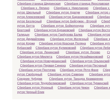
Сбербанк станица Шкуринская
Сбербанк станица Ярославская
Сбербанк х. Ляпино
Сбербанк х. Николаенко
Сбербанк х
хутор Школьный
Сбербанк хутор Адагум
Сбербанк хутор 
хутор Алексеевский
Сбербанк хутор Бараниковский
Сбербанк
хутор Безлесный
Сбербанк хутор Бейсужек - Второй
Сберб
хутор Бетта
Сбербанк хутор Бойкопонура
Сбербанк хут
Братский
Сбербанк хутор Бураковский
Сбербанк хутор Вост
Галицын
Сбербанк хутор Гарбузова Балка
Сбербанк хутор
хутор Джумайловка
Сбербанк хутор Железный
Сбербанк х
хутор Коржи
Сбербанк хутор Красная Поляна
Сбербанк хут
Кубанский
Сбербанк хутор Куликовский
Сбербанк хутор Леб
Сбербанк хутор Ленинский
Сбербанк хутор Лосево
С
Сбербанк хутор Меклета
Сбербанк хутор Незаймановский
С
Сбербанк хутор Новоукраинский
Сбербанк хутор Ольгинский
Сбербанк хутор Первая Синюха
Сбербанк хутор Песчаный
Сбербанк хутор Протичка
Сбербанк хутор Роте-Фане
Сбер
хутор Свободный
Сбербанк хутор Северин
Сбербанк хут
Средние Чубурки
Сбербанк хутор Танцура Крамаренко
Сбербанк хутор Трудобеликовский
Сбербанк хутор Туркинский
Сбербанк хутор Упорный
Сбербанк хутор Чекон
Сбербанк 
хутор Черный Ерик