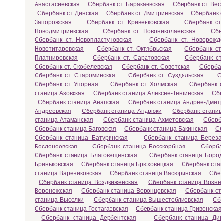
Анастасиевская
Сбербанк ст. Баракаевская
Сбербанк ст. Ве
Сбербанк ст. Динская
Сбербанк ст. Дмитриевская
Сбербанк 
Запорожская
Сбербанк ст. Кривенковская
Сбербанк с
Новодмитриевская
Сбербанк ст. Новониколаевская
Сбе
Сбербанк ст. Новопластуновская
Сбербанк ст. Новорожд
Новотитаровская
Сбербанк ст. Октябрьская
Сбербанк ст
Платнировская
Сбербанк ст. Саратовская
Сбербанк ст
Сбербанк ст. Скобелевская
Сбербанк ст. Советская
Сберба
Сбербанк ст. Староминская
Сбербанк ст. Суздальская
С
Сбербанк ст. Упорная
Сбербанк ст. Холмская
Сбербанк с
станица Азовская
Сбербанк станица Алексее-Тенгинская
Сб
Сбербанк станица Анапская
Сбербанк станица Андрее-Дмит
Андреевская
Сбербанк станица Андрюки
Сбербанк станиц
станица Атаманская
Сбербанк станица Ахметовская
Сберб
Сбербанк станица Баговская
Сбербанк станица Бакинская
С
Сбербанк станица Батуринская
Сбербанк станица Береза
Бесленеевская
Сбербанк станица Бесскорбная
Сберба
Сбербанк станица Благовещенская
Сбербанк станица Боро
Бриньковская
Сбербанк станица Брюховецкая
Сбербанк ста
станица Варениковская
Сбербанк станица Васюринская
Сбе
Сбербанк станица Воздвиженская
Сбербанк станица Возне
Воронежская
Сбербанк станица Воронцовская
Сбербанк с
станица Выселки
Сбербанк станица Вышестеблиевская
Сб
Сбербанк станица Гостагаевская
Сбербанк станица Гривенска
Сбербанк станица Дербентская
Сбербанк станица Ди