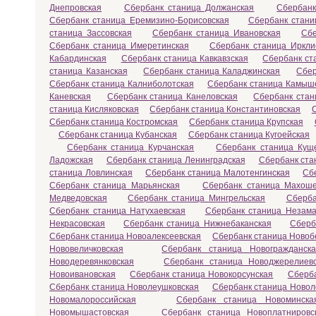
Днепровская
Сбербанк станица Должанская
Сбербанк
Сбербанк станица Еремизино-Борисовская
Сбербанк стани
станица Зассовская
Сбербанк станица Ивановская
Сбе
Сбербанк станица Имеретинская
Сбербанк станица Иркли
Кабардинская
Сбербанк станица Кавкавзская
Сбербанк ст
станица Казанская
Сбербанк станица Каладжинская
Сбер
Сбербанк станица Калниболотская
Сбербанк станица Камыш
Каневская
Сбербанк станица Канеловская
Сбербанк стан
станица Кисляковская
Сбербанк станица Константиновская
Сбербанк станица Костромская
Сбербанк станица Крупская
Сбербанк станица Кубанская
Сбербанк станица Кугоейская
Сбербанк станица Курчанская
Сбербанк станица Кущ
Ладожская
Сбербанк станица Ленинградская
Сбербанк ста
станица Ловлинская
Сбербанк станица Малотенгинская
Сб
Сбербанк станица Марьянская
Сбербанк станица Махоше
Медведовская
Сбербанк станица Мингрельская
Сберба
Сбербанк станица Натухаевская
Сбербанк станица Незама
Некрасовская
Сбербанк станица Нижнебаканская
Сберб
Сбербанк станица Новоалексеевская
Сбербанк станица Новоб
Нововеличковская
Сбербанк станица Новогражданска
Новодеревянковская
Сбербанк станица Новоджерелиев
Новоивановская
Сбербанк станица Новокорсунская
Сберба
Сбербанк станица Новолеушковская
Сбербанк станица Новол
Новомалороссийская
Сбербанк станица Новоминска
Новомышастовская
Сбербанк станица Новоплатнировс