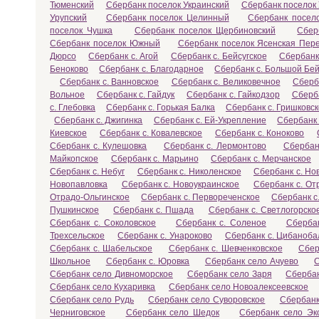
Тюменский
Сбербанк поселок Украинский
Сбербанк поселок
Урупский
Сбербанк поселок Целинный
Сбербанк посел
поселок Чушка
Сбербанк поселок Щербиновский
Сбер
Сбербанк поселок Южный
Сбербанк поселок Ясенская Пер
Дюрсо
Сбербанк с. Агой
Сбербанк с. Бейсугское
Сбербанк
Беноково
Сбербанк с. Благодарное
Сбербанк с. Большой Бей
Сбербанк с. Ванновское
Сбербанк с. Великовечное
Сберб
Вольное
Сбербанк с. Гайдук
Сбербанк с. Гайкодзор
Сберба
с. Глебовка
Сбербанк с. Горькая Балка
Сбербанк с. Гришковс
Сбербанк с. Джигинка
Сбербанк с. Ей-Укрепление
Сбербанк 
Киевское
Сбербанк с. Ковалевское
Сбербанк с. Коноково
Сбербанк с. Кулешовка
Сбербанк с. Лермонтово
Сбербан
Майкопское
Сбербанк с. Марьино
Сбербанк с. Мерчанское
Сбербанк с. Небуг
Сбербанк с. Николенское
Сбербанк с. Но
Новопавловка
Сбербанк с. Новоукраинское
Сбербанк с. От
Отрадо-Ольгинское
Сбербанк с. Первореченское
Сбербанк с
Пушкинское
Сбербанк с. Пшада
Сбербанк с. Светлогорско
Сбербанк с. Соколовское
Сбербанк с. Соленое
Сбербан
Трехсельское
Сбербанк с. Унароково
Сбербанк с. Цибаноба
Сбербанк с. Шабельское
Сбербанк с. Шевченковское
Сбер
Школьное
Сбербанк с. Юровка
Сбербанк село Ачуево
С
Сбербанк село Дивноморское
Сбербанк село Заря
Сберба
Сбербанк село Кухаривка
Сбербанк село Новоалексеевское
Сбербанк село Рудь
Сбербанк село Суворовское
Сбербанк
Черниговское
Сбербанк село Шедок
Сбербанк село Эк