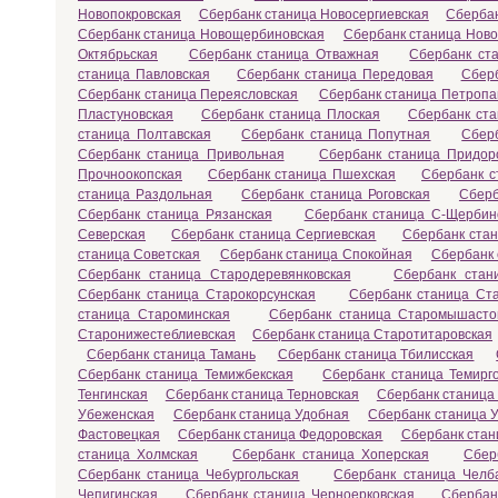
Новопокровская
Сбербанк станица Новосергиевская
Сбербан
Сбербанк станица Новощербиновская
Сбербанк станица Ново
Октябрьская
Сбербанк станица Отважная
Сбербанк ст
станица Павловская
Сбербанк станица Передовая
Сбер
Сбербанк станица Переясловская
Сбербанк станица Петропа
Пластуновская
Сбербанк станица Плоская
Сбербанк ста
станица Полтавская
Сбербанк станица Попутная
Сбер
Сбербанк станица Привольная
Сбербанк станица Придор
Прочноокопская
Сбербанк станица Пшехская
Сбербанк с
станица Раздольная
Сбербанк станица Роговская
Сберб
Сбербанк станица Рязанская
Сбербанк станица С-Щербин
Северская
Сбербанк станица Сергиевская
Сбербанк ста
станица Советская
Сбербанк станица Спокойная
Сбербанк 
Сбербанк станица Стародеревянковская
Сбербанк стан
Сбербанк станица Старокорсунская
Сбербанк станица Ст
станица Староминская
Сбербанк станица Старомышасто
Старонижестеблиевская
Сбербанк станица Старотитаровская
Сбербанк станица Тамань
Сбербанк станица Тбилисская
Сбербанк станица Темижбекская
Сбербанк станица Темирг
Тенгинская
Сбербанк станица Терновская
Сбербанк станица
Убеженская
Сбербанк станица Удобная
Сбербанк станица У
Фастовецкая
Сбербанк станица Федоровская
Сбербанк стан
станица Холмская
Сбербанк станица Хоперская
Сбер
Сбербанк станица Чебургольская
Сбербанк станица Челб
Чепигинская
Сбербанк станица Черноерковская
Сбербан