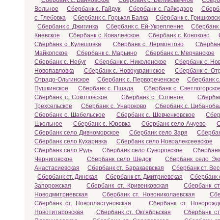
Сбербанк с. Ванновское
Сбербанк с. Великовечное
Сберб
Вольное
Сбербанк с. Гайдук
Сбербанк с. Гайкодзор
Сберба
с. Глебовка
Сбербанк с. Горькая Балка
Сбербанк с. Гришковс
Сбербанк с. Джигинка
Сбербанк с. Ей-Укрепление
Сбербанк 
Киевское
Сбербанк с. Ковалевское
Сбербанк с. Коноково
Сбербанк с. Кулешовка
Сбербанк с. Лермонтово
Сбербан
Майкопское
Сбербанк с. Марьино
Сбербанк с. Мерчанское
Сбербанк с. Небуг
Сбербанк с. Николенское
Сбербанк с. Но
Новопавловка
Сбербанк с. Новоукраинское
Сбербанк с. От
Отрадо-Ольгинское
Сбербанк с. Первореченское
Сбербанк с
Пушкинское
Сбербанк с. Пшада
Сбербанк с. Светлогорско
Сбербанк с. Соколовское
Сбербанк с. Соленое
Сбербан
Трехсельское
Сбербанк с. Унароково
Сбербанк с. Цибаноба
Сбербанк с. Шабельское
Сбербанк с. Шевченковское
Сбер
Школьное
Сбербанк с. Юровка
Сбербанк село Ачуево
С
Сбербанк село Дивноморское
Сбербанк село Заря
Сберба
Сбербанк село Кухаривка
Сбербанк село Новоалексеевское
Сбербанк село Рудь
Сбербанк село Суворовское
Сбербанк
Черниговское
Сбербанк село Шедок
Сбербанк село Эк
Анастасиевская
Сбербанк ст. Баракаевская
Сбербанк ст. Ве
Сбербанк ст. Динская
Сбербанк ст. Дмитриевская
Сбербанк 
Запорожская
Сбербанк ст. Кривенковская
Сбербанк с
Новодмитриевская
Сбербанк ст. Новониколаевская
Сбе
Сбербанк ст. Новопластуновская
Сбербанк ст. Новорожд
Новотитаровская
Сбербанк ст. Октябрьская
Сбербанк ст