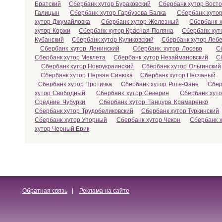
Братский
Сбербанк хутор Бураковский
Сбербанк хутор Вост
Галицын
Сбербанк хутор Гарбузова Балка
Сбербанк хутор
хутор Джумайловка
Сбербанк хутор Железный
Сбербанк х
хутор Коржи
Сбербанк хутор Красная Поляна
Сбербанк хут
Кубанский
Сбербанк хутор Куликовский
Сбербанк хутор Леб
Сбербанк хутор Ленинский
Сбербанк хутор Лосево
С
Сбербанк хутор Меклета
Сбербанк хутор Незаймановский
С
Сбербанк хутор Новоукраинский
Сбербанк хутор Ольгинский
Сбербанк хутор Первая Синюха
Сбербанк хутор Песчаный
Сбербанк хутор Протичка
Сбербанк хутор Роте-Фане
Сбер
хутор Свободный
Сбербанк хутор Северин
Сбербанк хут
Средние Чубурки
Сбербанк хутор Танцура Крамаренко
Сбербанк хутор Трудобеликовский
Сбербанк хутор Туркинский
Сбербанк хутор Упорный
Сбербанк хутор Чекон
Сбербанк 
хутор Черный Ерик
Обратная связь
|
Реклама на сайте