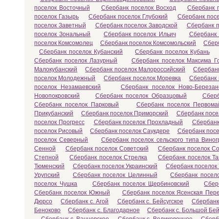
поселок Восточный
Сбербанк поселок Восход
Сбербанк 
поселок Газырь
Сбербанк поселок Глубокий
Сбербанк пос
поселок Заветный
Сбербанк поселок Заводской
Сбербанк 
поселок Зональный
Сбербанк поселок Ильич
Сбербанк 
поселок Комсомолец
Сбербанк поселок Комсомольский
Сбер
Сбербанк поселок Кубанский
Сбербанк поселок Кубань
Сбербанк поселок Лазурный
Сбербанк поселок Максима Го
Малокубанский
Сбербанк поселок Малороссийский
Сбербан
поселок Молодежный
Сбербанк поселок Моревка
Сбербанк
поселок Незамаевский
Сбербанк поселок Ново-Березан
Новопокровский
Сбербанк поселок Образцовый
Сберб
Сбербанк поселок Парковый
Сбербанк поселок Первома
Прикубанский
Сбербанк поселок Приморский
Сбербанк посе
поселок Прогресс
Сбербанк поселок Прохладный
Сбербанк
поселок Рисовый
Сбербанк поселок Саукдере
Сбербанк посе
поселок Северный
Сбербанк поселок сельского типа Вино
Сенной
Сбербанк поселок Советский
Сбербанк поселок С
Степной
Сбербанк поселок Стрелка
Сбербанк поселок Т
Тюменский
Сбербанк поселок Украинский
Сбербанк поселок
Урупский
Сбербанк поселок Целинный
Сбербанк посел
поселок Чушка
Сбербанк поселок Щербиновский
Сбер
Сбербанк поселок Южный
Сбербанк поселок Ясенская Пер
Дюрсо
Сбербанк с. Агой
Сбербанк с. Бейсугское
Сбербанк
Беноково
Сбербанк с. Благодарное
Сбербанк с. Большой Бей