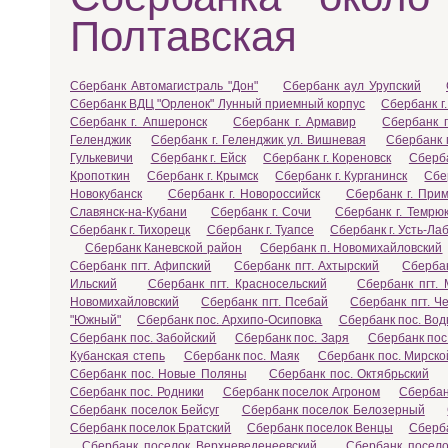
Полтавская
Сбербанк Автомагистраль "Дон"
Сбербанк аул Урупский
Сбербанк ВДЦ "Орленок" Лунный приемный корпус
Сбербанк г.
Сбербанк г. Апшеронск
Сбербанк г. Армавир
Сбербанк г
Геленджик
Сбербанк г. Геленджик ул. Вишневая
Сбербанк 
Гулькевичи
Сбербанк г. Ейск
Сбербанк г. Кореновск
Сберба
Кропоткин
Сбербанк г. Крымск
Сбербанк г. Курганинск
Сбе
Новокубанск
Сбербанк г. Новороссийск
Сбербанк г. Прим
Славянск-на-Кубани
Сбербанк г. Сочи
Сбербанк г. Темрю
Сбербанк г. Тихорецк
Сбербанк г. Туапсе
Сбербанк г. Усть-Ла
Сбербанк Каневской район
Сбербанк п. Новомихайловский
Сбербанк пгт. Афипский
Сбербанк пгт. Ахтырский
Сбербан
Ильский
Сбербанк пгт. Красносельский
Сбербанк пгт. 
Новомихайловский
Сбербанк пгт. Псебай
Сбербанк пгт. Ч
"Южный"
Сбербанк пос. Архипо-Осиповка
Сбербанк пос. Во
Сбербанк пос. Забойский
Сбербанк пос. Заря
Сбербанк пос
Кубанская степь
Сбербанк пос. Маяк
Сбербанк пос. Мирско
Сбербанк пос. Новые Поляны
Сбербанк пос. Октябрьский
Сбербанк пос. Родники
Сбербанк поселок Агроном
Сбербан
Сбербанк поселок Бейсуг
Сбербанк поселок Белозерный
Сбербанк поселок Братский
Сбербанк поселок Венцы
Сберба
Сбербанк поселок Верхневеденеевский
Сбербанк посел