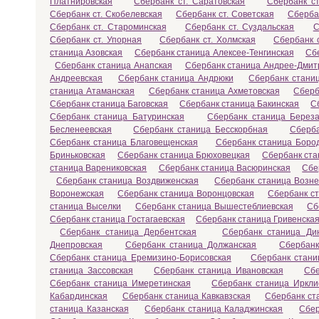
Платнировская
Сбербанк ст. Саратовская
Сбербанк ст
Сбербанк ст. Скобелевская
Сбербанк ст. Советская
Сберба
Сбербанк ст. Староминская
Сбербанк ст. Суздальская
С
Сбербанк ст. Упорная
Сбербанк ст. Холмская
Сбербанк с
станица Азовская
Сбербанк станица Алексее-Тенгинская
Сб
Сбербанк станица Анапская
Сбербанк станица Андрее-Дмит
Андреевская
Сбербанк станица Андрюки
Сбербанк станиц
станица Атаманская
Сбербанк станица Ахметовская
Сберб
Сбербанк станица Баговская
Сбербанк станица Бакинская
С
Сбербанк станица Батуринская
Сбербанк станица Береза
Бесленеевская
Сбербанк станица Бесскорбная
Сберба
Сбербанк станица Благовещенская
Сбербанк станица Боро
Бриньковская
Сбербанк станица Брюховецкая
Сбербанк ста
станица Варениковская
Сбербанк станица Васюринская
Сбе
Сбербанк станица Воздвиженская
Сбербанк станица Возне
Воронежская
Сбербанк станица Воронцовская
Сбербанк с
станица Выселки
Сбербанк станица Вышестеблиевская
Сб
Сбербанк станица Гостагаевская
Сбербанк станица Гривенска
Сбербанк станица Дербентская
Сбербанк станица Ди
Днепровская
Сбербанк станица Должанская
Сбербанк
Сбербанк станица Еремизино-Борисовская
Сбербанк стани
станица Зассовская
Сбербанк станица Ивановская
Сбе
Сбербанк станица Имеретинская
Сбербанк станица Иркли
Кабардинская
Сбербанк станица Кавкавзская
Сбербанк ст
станица Казанская
Сбербанк станица Каладжинская
Сбер