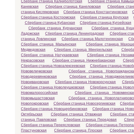
Сбербанк станица Калниболотская
Сбербанк станица Камыш
Каневская
Сбербанк станица Канеловская
Сбербанк стан
станица Кисляковская
Сбербанк станица Константиновская
Сбербанк станица Костромская
Сбербанк станица Крупская
Сбербанк станица Кубанская
Сбербанк станица Кугоейская
Сбербанк станица Курчанская
Сбербанк станица Кущ
Ладожская
Сбербанк станица Ленинградская
Сбербанк ста
станица Ловлинская
Сбербанк станица Малотенгинская
Сб
Сбербанк станица Марьянская
Сбербанк станица Махоше
Медведовская
Сбербанк станица Мингрельская
Сберба
Сбербанк станица Натухаевская
Сбербанк станица Незама
Некрасовская
Сбербанк станица Нижнебаканская
Сберб
Сбербанк станица Новоалексеевская
Сбербанк станица Новоб
Нововеличковская
Сбербанк станица Новогражданска
Новодеревянковская
Сбербанк станица Новоджерелиев
Новоивановская
Сбербанк станица Новокорсунская
Сберба
Сбербанк станица Новолеушковская
Сбербанк станица Новол
Новомалороссийская
Сбербанк станица Новоминска
Новомышастовская
Сбербанк станица Новоплатнировс
Новопокровская
Сбербанк станица Новосергиевская
Сбербан
Сбербанк станица Новощербиновская
Сбербанк станица Ново
Октябрьская
Сбербанк станица Отважная
Сбербанк ст
станица Павловская
Сбербанк станица Передовая
Сбер
Сбербанк станица Переясловская
Сбербанк станица Петропа
Пластуновская
Сбербанк станица Плоская
Сбербанк ста