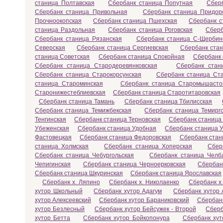
станица Полтавская
Сбербанк станица Попутная
Сбер
Сбербанк станица Привольная
Сбербанк станица Придор
Прочноокопская
Сбербанк станица Пшехская
Сбербанк с
станица Раздольная
Сбербанк станица Роговская
Сберб
Сбербанк станица Рязанская
Сбербанк станица С-Щербин
Северская
Сбербанк станица Сергиевская
Сбербанк ста
станица Советская
Сбербанк станица Спокойная
Сбербанк 
Сбербанк станица Стародеревянковская
Сбербанк стан
Сбербанк станица Старокорсунская
Сбербанк станица Ст
станица Староминская
Сбербанк станица Старомышасто
Старонижестеблиевская
Сбербанк станица Старотитаровская
Сбербанк станица Тамань
Сбербанк станица Тбилисская
Сбербанк станица Темижбекская
Сбербанк станица Темирг
Тенгинская
Сбербанк станица Терновская
Сбербанк станица
Убеженская
Сбербанк станица Удобная
Сбербанк станица У
Фастовецкая
Сбербанк станица Федоровская
Сбербанк стан
станица Холмская
Сбербанк станица Хоперская
Сбер
Сбербанк станица Чебургольская
Сбербанк станица Челб
Чепигинская
Сбербанк станица Черноерковская
Сбербан
Сбербанк станица Шкуринская
Сбербанк станица Ярославская
Сбербанк х. Ляпино
Сбербанк х. Николаенко
Сбербанк х
хутор Школьный
Сбербанк хутор Адагум
Сбербанк хутор 
хутор Алексеевский
Сбербанк хутор Бараниковский
Сбербанк
хутор Безлесный
Сбербанк хутор Бейсужек - Второй
Сберб
хутор Бетта
Сбербанк хутор Бойкопонура
Сбербанк хут