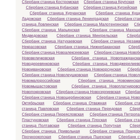
Сбербанк станица Костромская
Сбербанк станица Крупская
Сбербанк станица Кубанская
Сбербанк станица Кугоейская
Сбербанк станица Курчанская
Сбербанк станица Кущ
Ладожская
Сбербанк станица Ленинградская
Сбербанк ста
станица Ловлинская
Сбербанк станица Малотенгинская
Сб
Сбербанк станица Марьянская
Сбербанк станица Махоше
Медведовская
Сбербанк станица Мингрельская
Сберба
Сбербанк станица Натухаевская
Сбербанк станица Незама
Некрасовская
Сбербанк станица Нижнебаканская
Сберб
Сбербанк станица Новоалексеевская
Сбербанк станица Новоб
Нововеличковская
Сбербанк станица Новогражданска
Новодеревянковская
Сбербанк станица Новоджерелиев
Новоивановская
Сбербанк станица Новокорсунская
Сберба
Сбербанк станица Новолеушковская
Сбербанк станица Новол
Новомалороссийская
Сбербанк станица Новоминска
Новомышастовская
Сбербанк станица Новоплатнировс
Новопокровская
Сбербанк станица Новосергиевская
Сбербан
Сбербанк станица Новощербиновская
Сбербанк станица Ново
Октябрьская
Сбербанк станица Отважная
Сбербанк ст
станица Павловская
Сбербанк станица Передовая
Сбер
Сбербанк станица Переясловская
Сбербанк станица Петропа
Пластуновская
Сбербанк станица Плоская
Сбербанк ста
станица Полтавская
Сбербанк станица Попутная
Сбер
Сбербанк станица Привольная
Сбербанк станица Придор
Прочноокопская
Сбербанк станица Пшехская
Сбербанк с