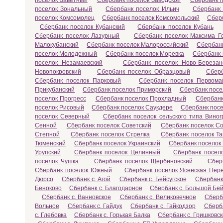
поселок Заветный
Сбербанк поселок Заводской
Сбербанк 
поселок Зональный
Сбербанк поселок Ильич
Сбербанк 
поселок Комсомолец
Сбербанк поселок Комсомольский
Сбер
Сбербанк поселок Кубанский
Сбербанк поселок Кубань
Сбербанк поселок Лазурный
Сбербанк поселок Максима Го
Малокубанский
Сбербанк поселок Малороссийский
Сбербан
поселок Молодежный
Сбербанк поселок Моревка
Сбербанк
поселок Незамаевский
Сбербанк поселок Ново-Березан
Новопокровский
Сбербанк поселок Образцовый
Сберб
Сбербанк поселок Парковый
Сбербанк поселок Первома
Прикубанский
Сбербанк поселок Приморский
Сбербанк посе
поселок Прогресс
Сбербанк поселок Прохладный
Сбербанк
поселок Рисовый
Сбербанк поселок Саукдере
Сбербанк посе
поселок Северный
Сбербанк поселок сельского типа Вино
Сенной
Сбербанк поселок Советский
Сбербанк поселок С
Степной
Сбербанк поселок Стрелка
Сбербанк поселок Т
Тюменский
Сбербанк поселок Украинский
Сбербанк поселок
Урупский
Сбербанк поселок Целинный
Сбербанк посел
поселок Чушка
Сбербанк поселок Щербиновский
Сбер
Сбербанк поселок Южный
Сбербанк поселок Ясенская Пер
Дюрсо
Сбербанк с. Агой
Сбербанк с. Бейсугское
Сбербанк
Беноково
Сбербанк с. Благодарное
Сбербанк с. Большой Бей
Сбербанк с. Ванновское
Сбербанк с. Великовечное
Сберб
Вольное
Сбербанк с. Гайдук
Сбербанк с. Гайкодзор
Сберба
с. Глебовка
Сбербанк с. Горькая Балка
Сбербанк с. Гришковс