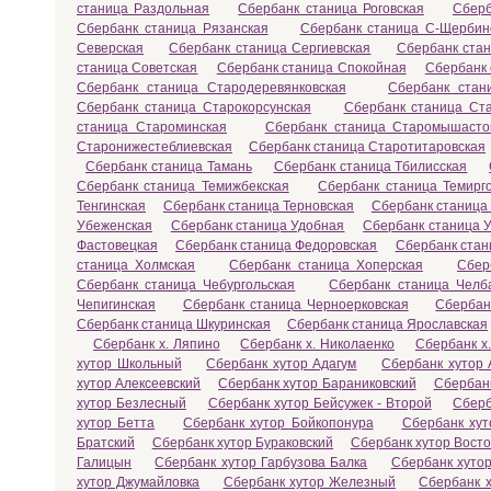
станица Раздольная
Сбербанк станица Роговская
Сберб
Сбербанк станица Рязанская
Сбербанк станица С-Щербин
Северская
Сбербанк станица Сергиевская
Сбербанк ста
станица Советская
Сбербанк станица Спокойная
Сбербанк 
Сбербанк станица Стародеревянковская
Сбербанк стан
Сбербанк станица Старокорсунская
Сбербанк станица Ст
станица Староминская
Сбербанк станица Старомышасто
Старонижестеблиевская
Сбербанк станица Старотитаровская
Сбербанк станица Тамань
Сбербанк станица Тбилисская
Сбербанк станица Темижбекская
Сбербанк станица Темирг
Тенгинская
Сбербанк станица Терновская
Сбербанк станица
Убеженская
Сбербанк станица Удобная
Сбербанк станица У
Фастовецкая
Сбербанк станица Федоровская
Сбербанк стан
станица Холмская
Сбербанк станица Хоперская
Сбер
Сбербанк станица Чебургольская
Сбербанк станица Челб
Чепигинская
Сбербанк станица Черноерковская
Сбербан
Сбербанк станица Шкуринская
Сбербанк станица Ярославская
Сбербанк х. Ляпино
Сбербанк х. Николаенко
Сбербанк х
хутор Школьный
Сбербанк хутор Адагум
Сбербанк хутор 
хутор Алексеевский
Сбербанк хутор Бараниковский
Сбербанк
хутор Безлесный
Сбербанк хутор Бейсужек - Второй
Сберб
хутор Бетта
Сбербанк хутор Бойкопонура
Сбербанк хут
Братский
Сбербанк хутор Бураковский
Сбербанк хутор Вост
Галицын
Сбербанк хутор Гарбузова Балка
Сбербанк хутор
хутор Джумайловка
Сбербанк хутор Железный
Сбербанк х