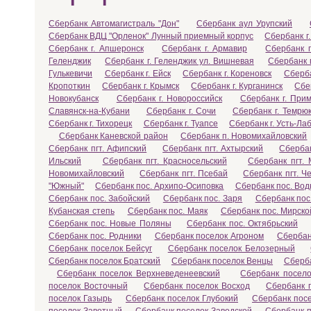
Сбербанк Автомагистраль "Дон"
Сбербанк аул Урупский
Сбербанк ВДЦ "Орленок" Лунный приемный корпус
Сбербанк г.
Сбербанк г. Апшеронск
Сбербанк г. Армавир
Сбербанк г
Геленджик
Сбербанк г. Геленджик ул. Вишневая
Сбербанк 
Гулькевичи
Сбербанк г. Ейск
Сбербанк г. Кореновск
Сберба
Кропоткин
Сбербанк г. Крымск
Сбербанк г. Курганинск
Сбе
Новокубанск
Сбербанк г. Новороссийск
Сбербанк г. Прим
Славянск-на-Кубани
Сбербанк г. Сочи
Сбербанк г. Темрю
Сбербанк г. Тихорецк
Сбербанк г. Туапсе
Сбербанк г. Усть-Ла
Сбербанк Каневской район
Сбербанк п. Новомихайловский
Сбербанк пгт. Афипский
Сбербанк пгт. Ахтырский
Сбербан
Ильский
Сбербанк пгт. Красносельский
Сбербанк пгт. 
Новомихайловский
Сбербанк пгт. Псебай
Сбербанк пгт. Ч
"Южный"
Сбербанк пос. Архипо-Осиповка
Сбербанк пос. Во
Сбербанк пос. Забойский
Сбербанк пос. Заря
Сбербанк пос
Кубанская степь
Сбербанк пос. Маяк
Сбербанк пос. Мирско
Сбербанк пос. Новые Поляны
Сбербанк пос. Октябрьский
Сбербанк пос. Родники
Сбербанк поселок Агроном
Сбербан
Сбербанк поселок Бейсуг
Сбербанк поселок Белозерный
Сбербанк поселок Братский
Сбербанк поселок Венцы
Сберба
Сбербанк поселок Верхневеденеевский
Сбербанк посел
поселок Восточный
Сбербанк поселок Восход
Сбербанк 
поселок Газырь
Сбербанк поселок Глубокий
Сбербанк пос