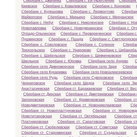
Сбербанк с. Джигинка
Сбербанк с. Ей-Укрепление
Сбербанк 
Киевское
Сбербанк с. Ковалевское
Сбербанк с. Коноково
Сбербанк с. Кулешовка
Сбербанк с. Лермонтово
Сбербан
Майкопское
Сбербанк с. Марьино
Сбербанк с. Мерчанское
Сбербанк с. Небуг
Сбербанк с. Николенское
Сбербанк с. Но
Новопавловка
Сбербанк с. Новоукраинское
Сбербанк с. От
Отрадо-Ольгинское
Сбербанк с. Первореченское
Сбербанк с
Пушкинское
Сбербанк с. Пшада
Сбербанк с. Светлогорско
Сбербанк с. Соколовское
Сбербанк с. Соленое
Сбербан
Трехсельское
Сбербанк с. Унароково
Сбербанк с. Цибаноба
Сбербанк с. Шабельское
Сбербанк с. Шевченковское
Сбер
Школьное
Сбербанк с. Юровка
Сбербанк село Ачуево
С
Сбербанк село Дивноморское
Сбербанк село Заря
Сберба
Сбербанк село Кухаривка
Сбербанк село Новоалексеевское
Сбербанк село Рудь
Сбербанк село Суворовское
Сбербанк
Черниговское
Сбербанк село Шедок
Сбербанк село Эк
Анастасиевская
Сбербанк ст. Баракаевская
Сбербанк ст. Ве
Сбербанк ст. Динская
Сбербанк ст. Дмитриевская
Сбербанк 
Запорожская
Сбербанк ст. Кривенковская
Сбербанк с
Новодмитриевская
Сбербанк ст. Новониколаевская
Сбе
Сбербанк ст. Новопластуновская
Сбербанк ст. Новорожд
Новотитаровская
Сбербанк ст. Октябрьская
Сбербанк ст
Платнировская
Сбербанк ст. Саратовская
Сбербанк ст
Сбербанк ст. Скобелевская
Сбербанк ст. Советская
Сберба
Сбербанк ст. Староминская
Сбербанк ст. Суздальская
С