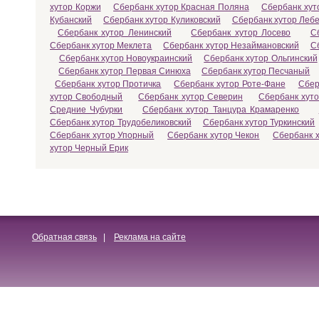
хутор Коржи
Сбербанк хутор Красная Поляна
Сбербанк хут
Кубанский
Сбербанк хутор Куликовский
Сбербанк хутор Леб
Сбербанк хутор Ленинский
Сбербанк хутор Лосево
С
Сбербанк хутор Меклета
Сбербанк хутор Незаймановский
С
Сбербанк хутор Новоукраинский
Сбербанк хутор Ольгинский
Сбербанк хутор Первая Синюха
Сбербанк хутор Песчаный
Сбербанк хутор Протичка
Сбербанк хутор Роте-Фане
Сбер
хутор Свободный
Сбербанк хутор Северин
Сбербанк хут
Средние Чубурки
Сбербанк хутор Танцура Крамаренко
Сбербанк хутор Трудобеликовский
Сбербанк хутор Туркинский
Сбербанк хутор Упорный
Сбербанк хутор Чекон
Сбербанк 
хутор Черный Ерик
Обратная связь
|
Реклама на сайте