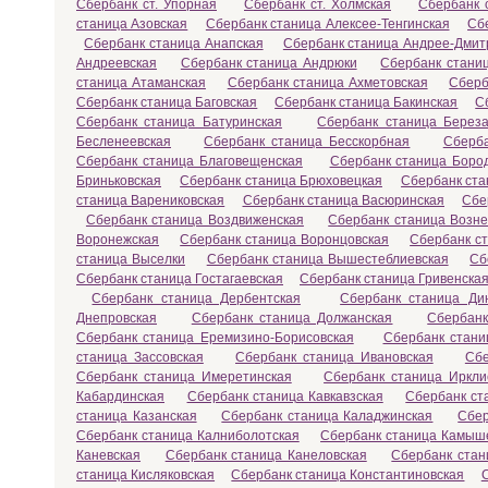
Сбербанк ст. Упорная
Сбербанк ст. Холмская
Сбербанк с
станица Азовская
Сбербанк станица Алексее-Тенгинская
Сб
Сбербанк станица Анапская
Сбербанк станица Андрее-Дмит
Андреевская
Сбербанк станица Андрюки
Сбербанк станиц
станица Атаманская
Сбербанк станица Ахметовская
Сберб
Сбербанк станица Баговская
Сбербанк станица Бакинская
С
Сбербанк станица Батуринская
Сбербанк станица Береза
Бесленеевская
Сбербанк станица Бесскорбная
Сберба
Сбербанк станица Благовещенская
Сбербанк станица Боро
Бриньковская
Сбербанк станица Брюховецкая
Сбербанк ста
станица Варениковская
Сбербанк станица Васюринская
Сбе
Сбербанк станица Воздвиженская
Сбербанк станица Возне
Воронежская
Сбербанк станица Воронцовская
Сбербанк с
станица Выселки
Сбербанк станица Вышестеблиевская
Сб
Сбербанк станица Гостагаевская
Сбербанк станица Гривенска
Сбербанк станица Дербентская
Сбербанк станица Ди
Днепровская
Сбербанк станица Должанская
Сбербанк
Сбербанк станица Еремизино-Борисовская
Сбербанк стани
станица Зассовская
Сбербанк станица Ивановская
Сбе
Сбербанк станица Имеретинская
Сбербанк станица Иркли
Кабардинская
Сбербанк станица Кавкавзская
Сбербанк ст
станица Казанская
Сбербанк станица Каладжинская
Сбер
Сбербанк станица Калниболотская
Сбербанк станица Камыш
Каневская
Сбербанк станица Канеловская
Сбербанк стан
станица Кисляковская
Сбербанк станица Константиновская