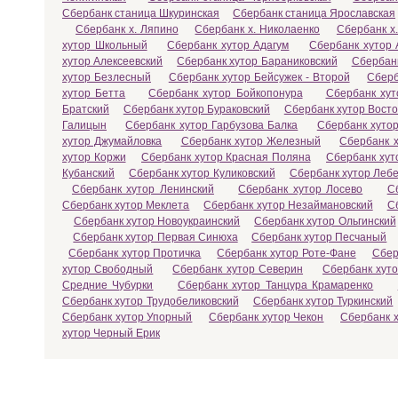
Сбербанк станица Шкуринская
Сбербанк станица Ярославская
Сбербанк х. Ляпино
Сбербанк х. Николаенко
Сбербанк х
хутор Школьный
Сбербанк хутор Адагум
Сбербанк хутор 
хутор Алексеевский
Сбербанк хутор Бараниковский
Сбербанк
хутор Безлесный
Сбербанк хутор Бейсужек - Второй
Сберб
хутор Бетта
Сбербанк хутор Бойкопонура
Сбербанк хут
Братский
Сбербанк хутор Бураковский
Сбербанк хутор Вост
Галицын
Сбербанк хутор Гарбузова Балка
Сбербанк хутор
хутор Джумайловка
Сбербанк хутор Железный
Сбербанк х
хутор Коржи
Сбербанк хутор Красная Поляна
Сбербанк хут
Кубанский
Сбербанк хутор Куликовский
Сбербанк хутор Леб
Сбербанк хутор Ленинский
Сбербанк хутор Лосево
С
Сбербанк хутор Меклета
Сбербанк хутор Незаймановский
С
Сбербанк хутор Новоукраинский
Сбербанк хутор Ольгинский
Сбербанк хутор Первая Синюха
Сбербанк хутор Песчаный
Сбербанк хутор Протичка
Сбербанк хутор Роте-Фане
Сбер
хутор Свободный
Сбербанк хутор Северин
Сбербанк хут
Средние Чубурки
Сбербанк хутор Танцура Крамаренко
Сбербанк хутор Трудобеликовский
Сбербанк хутор Туркинский
Сбербанк хутор Упорный
Сбербанк хутор Чекон
Сбербанк 
хутор Черный Ерик