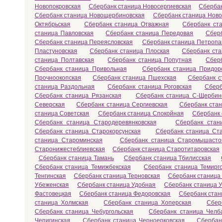
Новопокровская
Сбербанк станица Новосергиевская
Сбербан
Сбербанк станица Новощербиновская
Сбербанк станица Ново
Октябрьская
Сбербанк станица Отважная
Сбербанк ст
станица Павловская
Сбербанк станица Передовая
Сбер
Сбербанк станица Переясловская
Сбербанк станица Петропа
Пластуновская
Сбербанк станица Плоская
Сбербанк ста
станица Полтавская
Сбербанк станица Попутная
Сбер
Сбербанк станица Привольная
Сбербанк станица Придор
Прочноокопская
Сбербанк станица Пшехская
Сбербанк с
станица Раздольная
Сбербанк станица Роговская
Сберб
Сбербанк станица Рязанская
Сбербанк станица С-Щербин
Северская
Сбербанк станица Сергиевская
Сбербанк ста
станица Советская
Сбербанк станица Спокойная
Сбербанк 
Сбербанк станица Стародеревянковская
Сбербанк стан
Сбербанк станица Старокорсунская
Сбербанк станица Ст
станица Староминская
Сбербанк станица Старомышасто
Старонижестеблиевская
Сбербанк станица Старотитаровская
Сбербанк станица Тамань
Сбербанк станица Тбилисская
Сбербанк станица Темижбекская
Сбербанк станица Темирг
Тенгинская
Сбербанк станица Терновская
Сбербанк станица
Убеженская
Сбербанк станица Удобная
Сбербанк станица У
Фастовецкая
Сбербанк станица Федоровская
Сбербанк стан
станица Холмская
Сбербанк станица Хоперская
Сбер
Сбербанк станица Чебургольская
Сбербанк станица Челб
Чепигинская
Сбербанк станица Черноерковская
Сбербан