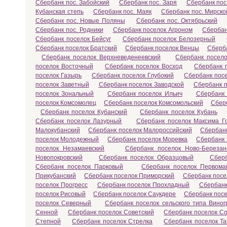
Сбербанк пос. Забойский
Сбербанк пос. Заря
Сбербанк пос
Кубанская степь
Сбербанк пос. Маяк
Сбербанк пос. Мирско
Сбербанк пос. Новые Поляны
Сбербанк пос. Октябрьский
Сбербанк пос. Родники
Сбербанк поселок Агроном
Сбербан
Сбербанк поселок Бейсуг
Сбербанк поселок Белозерный
Сбербанк поселок Братский
Сбербанк поселок Венцы
Сберба
Сбербанк поселок Верхневеденеевский
Сбербанк посел
поселок Восточный
Сбербанк поселок Восход
Сбербанк 
поселок Газырь
Сбербанк поселок Глубокий
Сбербанк пос
поселок Заветный
Сбербанк поселок Заводской
Сбербанк 
поселок Зональный
Сбербанк поселок Ильич
Сбербанк 
поселок Комсомолец
Сбербанк поселок Комсомольский
Сбер
Сбербанк поселок Кубанский
Сбербанк поселок Кубань
Сбербанк поселок Лазурный
Сбербанк поселок Максима Го
Малокубанский
Сбербанк поселок Малороссийский
Сбербан
поселок Молодежный
Сбербанк поселок Моревка
Сбербанк
поселок Незамаевский
Сбербанк поселок Ново-Березан
Новопокровский
Сбербанк поселок Образцовый
Сберб
Сбербанк поселок Парковый
Сбербанк поселок Первома
Прикубанский
Сбербанк поселок Приморский
Сбербанк посе
поселок Прогресс
Сбербанк поселок Прохладный
Сбербанк
поселок Рисовый
Сбербанк поселок Саукдере
Сбербанк посе
поселок Северный
Сбербанк поселок сельского типа Вино
Сенной
Сбербанк поселок Советский
Сбербанк поселок С
Степной
Сбербанк поселок Стрелка
Сбербанк поселок Т