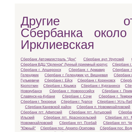
Другие отд
Сбербанка около
Ирклиевская
Сбербанк Автомагистраль "Дон"
Сбербанк аул Урупский
Сбербанк ВДЦ "Орленок" Лунный приемный корпус
Сбербанк г.
Сбербанк г. Апшеронск
Сбербанк г. Армавир
Сбербанк г
Геленджик
Сбербанк г. Геленджик ул. Вишневая
Сбербанк 
Гулькевичи
Сбербанк г. Ейск
Сбербанк г. Кореновск
Сберба
Кропоткин
Сбербанк г. Крымск
Сбербанк г. Курганинск
Сбе
Новокубанск
Сбербанк г. Новороссийск
Сбербанк г. Прим
Славянск-на-Кубани
Сбербанк г. Сочи
Сбербанк г. Темрю
Сбербанк г. Тихорецк
Сбербанк г. Туапсе
Сбербанк г. Усть-Ла
Сбербанк Каневской район
Сбербанк п. Новомихайловский
Сбербанк пгт. Афипский
Сбербанк пгт. Ахтырский
Сбербан
Ильский
Сбербанк пгт. Красносельский
Сбербанк пгт. 
Новомихайловский
Сбербанк пгт. Псебай
Сбербанк пгт. Ч
"Южный"
Сбербанк пос. Архипо-Осиповка
Сбербанк пос. Во