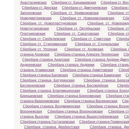
Анастасиевская
Сбербанк ст. Баракаевская
Сбербанк ст. Ве
Сбербанк ст. Динская
Сбербанк ст. Дмитриевская
Сбербанк 
Запорожская
Сбербанк ст. Кривенковская
Сбербанк с
Новодмитриевская
Сбербанк ст. Новониколаевская
Сбе
Сбербанк ст. Новопластуновская
Сбербанк ст. Новорожд
Новотитаровская
Сбербанк ст. Октябрьская
Сбербанк ст
Платнировская
Сбербанк ст. Саратовская
Сбербанк ст
Сбербанк ст. Скобелевская
Сбербанк ст. Советская
Сберба
Сбербанк ст. Староминская
Сбербанк ст. Суздальская
С
Сбербанк ст. Упорная
Сбербанк ст. Холмская
Сбербанк с
станица Азовская
Сбербанк станица Алексее-Тенгинская
Сб
Сбербанк станица Анапская
Сбербанк станица Андрее-Дмит
Андреевская
Сбербанк станица Андрюки
Сбербанк станиц
станица Атаманская
Сбербанк станица Ахметовская
Сберб
Сбербанк станица Баговская
Сбербанк станица Бакинская
С
Сбербанк станица Батуринская
Сбербанк станица Береза
Бесленеевская
Сбербанк станица Бесскорбная
Сберба
Сбербанк станица Благовещенская
Сбербанк станица Боро
Бриньковская
Сбербанк станица Брюховецкая
Сбербанк ста
станица Варениковская
Сбербанк станица Васюринская
Сбе
Сбербанк станица Воздвиженская
Сбербанк станица Возне
Воронежская
Сбербанк станица Воронцовская
Сбербанк с
станица Выселки
Сбербанк станица Вышестеблиевская
Сб
Сбербанк станица Гостагаевская
Сбербанк станица Гривенска
Сбербанк станица Дербентская
Сбербанк станица Ди