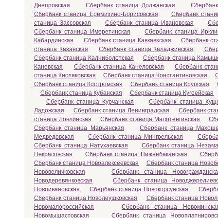
Днепровская
Сбербанк станица Должанская
Сбербанк
Сбербанк станица Еремизино-Борисовская
Сбербанк стани
станица Зассовская
Сбербанк станица Ивановская
Сбе
Сбербанк станица Имеретинская
Сбербанк станица Иркли
Кабардинская
Сбербанк станица Кавкавзская
Сбербанк ст
станица Казанская
Сбербанк станица Каладжинская
Сбер
Сбербанк станица Калниболотская
Сбербанк станица Камыш
Каневская
Сбербанк станица Канеловская
Сбербанк стан
станица Кисляковская
Сбербанк станица Константиновская
Сбербанк станица Костромская
Сбербанк станица Крупская
Сбербанк станица Кубанская
Сбербанк станица Кугоейская
Сбербанк станица Курчанская
Сбербанк станица Кущ
Ладожская
Сбербанк станица Ленинградская
Сбербанк ста
станица Ловлинская
Сбербанк станица Малотенгинская
Сб
Сбербанк станица Марьянская
Сбербанк станица Махоше
Медведовская
Сбербанк станица Мингрельская
Сберба
Сбербанк станица Натухаевская
Сбербанк станица Незама
Некрасовская
Сбербанк станица Нижнебаканская
Сберб
Сбербанк станица Новоалексеевская
Сбербанк станица Новоб
Нововеличковская
Сбербанк станица Новогражданска
Новодеревянковская
Сбербанк станица Новоджерелиев
Новоивановская
Сбербанк станица Новокорсунская
Сберба
Сбербанк станица Новолеушковская
Сбербанк станица Новол
Новомалороссийская
Сбербанк станица Новоминска
Новомышастовская
Сбербанк станица Новоплатнировс