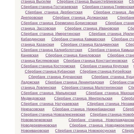
станица Выселки
Сбербанк станица Вышестеблиевская
Сб
Сбербанк станица Гостагаевская
Сбербанк станица Гривенска
Сбербанк станица Дербентская
Сбербанк станица Ди
Днепровская
Сбербанк станица Должанская
Сбербанк
Сбербанк станица Еремизино-Борисовская
Сбербанк стани
станица Зассовская
Сбербанк станица Ивановская
Сбе
Сбербанк станица Имеретинская
Сбербанк станица Иркли
Кабардинская
Сбербанк станица Кавкавзская
Сбербанк ст
станица Казанская
Сбербанк станица Каладжинская
Сбер
Сбербанк станица Калниболотская
Сбербанк станица Камыш
Каневская
Сбербанк станица Канеловская
Сбербанк стан
станица Кисляковская
Сбербанк станица Константиновская
Сбербанк станица Костромская
Сбербанк станица Крупская
Сбербанк станица Кубанская
Сбербанк станица Кугоейская
Сбербанк станица Курчанская
Сбербанк станица Кущ
Ладожская
Сбербанк станица Ленинградская
Сбербанк ста
станица Ловлинская
Сбербанк станица Малотенгинская
Сб
Сбербанк станица Марьянская
Сбербанк станица Махоше
Медведовская
Сбербанк станица Мингрельская
Сберба
Сбербанк станица Натухаевская
Сбербанк станица Незама
Некрасовская
Сбербанк станица Нижнебаканская
Сберб
Сбербанк станица Новоалексеевская
Сбербанк станица Новоб
Нововеличковская
Сбербанк станица Новогражданска
Новодеревянковская
Сбербанк станица Новоджерелиев
Новоивановская
Сбербанк станица Новокорсунская
Сберба