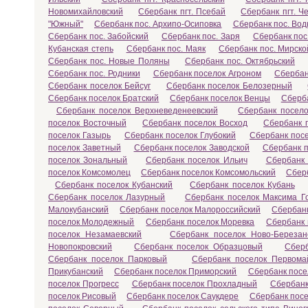
Новомихайловский
Сбербанк пгт. Псебай
Сбербанк пгт. Ч
"Южный"
Сбербанк пос. Архипо-Осиповка
Сбербанк пос. Во
Сбербанк пос. Забойский
Сбербанк пос. Заря
Сбербанк пос
Кубанская степь
Сбербанк пос. Маяк
Сбербанк пос. Мирско
Сбербанк пос. Новые Поляны
Сбербанк пос. Октябрьский
Сбербанк пос. Родники
Сбербанк поселок Агроном
Сбербан
Сбербанк поселок Бейсуг
Сбербанк поселок Белозерный
Сбербанк поселок Братский
Сбербанк поселок Венцы
Сберба
Сбербанк поселок Верхневеденеевский
Сбербанк посел
поселок Восточный
Сбербанк поселок Восход
Сбербанк 
поселок Газырь
Сбербанк поселок Глубокий
Сбербанк пос
поселок Заветный
Сбербанк поселок Заводской
Сбербанк 
поселок Зональный
Сбербанк поселок Ильич
Сбербанк 
поселок Комсомолец
Сбербанк поселок Комсомольский
Сбер
Сбербанк поселок Кубанский
Сбербанк поселок Кубань
Сбербанк поселок Лазурный
Сбербанк поселок Максима Го
Малокубанский
Сбербанк поселок Малороссийский
Сбербан
поселок Молодежный
Сбербанк поселок Моревка
Сбербанк
поселок Незамаевский
Сбербанк поселок Ново-Березан
Новопокровский
Сбербанк поселок Образцовый
Сберб
Сбербанк поселок Парковый
Сбербанк поселок Первома
Прикубанский
Сбербанк поселок Приморский
Сбербанк посе
поселок Прогресс
Сбербанк поселок Прохладный
Сбербанк
поселок Рисовый
Сбербанк поселок Саукдере
Сбербанк посе