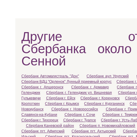
Другие отд
Сбербанка около
Сенной
Сбербанк Автомагистраль "Дон"
Сбербанк аул Урупский
Сбербанк ВДЦ "Орленок" Лунный приемный корпус
Сбербанк г.
Сбербанк г. Апшеронск
Сбербанк г. Армавир
Сбербанк г
Геленджик
Сбербанк г. Геленджик ул. Вишневая
Сбербанк 
Гулькевичи
Сбербанк г. Ейск
Сбербанк г. Кореновск
Сберба
Кропоткин
Сбербанк г. Крымск
Сбербанк г. Курганинск
Сбе
Новокубанск
Сбербанк г. Новороссийск
Сбербанк г. Прим
Славянск-на-Кубани
Сбербанк г. Сочи
Сбербанк г. Темрю
Сбербанк г. Тихорецк
Сбербанк г. Туапсе
Сбербанк г. Усть-Ла
Сбербанк Каневской район
Сбербанк п. Новомихайловский
Сбербанк пгт. Афипский
Сбербанк пгт. Ахтырский
Сбербан
Ильский
Сбербанк пгт. Красносельский
Сбербанк пгт. 