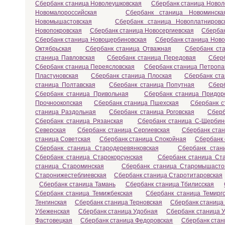
Сбербанк станица Новолеушковская
Сбербанк станица Новол
Новомалороссийская
Сбербанк станица Новоминска
Новомышастовская
Сбербанк станица Новоплатнировс
Новопокровская
Сбербанк станица Новосергиевская
Сбербан
Сбербанк станица Новощербиновская
Сбербанк станица Ново
Октябрьская
Сбербанк станица Отважная
Сбербанк ст
станица Павловская
Сбербанк станица Передовая
Сбер
Сбербанк станица Переясловская
Сбербанк станица Петропа
Пластуновская
Сбербанк станица Плоская
Сбербанк ста
станица Полтавская
Сбербанк станица Попутная
Сбер
Сбербанк станица Привольная
Сбербанк станица Придор
Прочноокопская
Сбербанк станица Пшехская
Сбербанк с
станица Раздольная
Сбербанк станица Роговская
Сберб
Сбербанк станица Рязанская
Сбербанк станица С-Щербин
Северская
Сбербанк станица Сергиевская
Сбербанк ста
станица Советская
Сбербанк станица Спокойная
Сбербанк 
Сбербанк станица Стародеревянковская
Сбербанк стан
Сбербанк станица Старокорсунская
Сбербанк станица Ст
станица Староминская
Сбербанк станица Старомышасто
Старонижестеблиевская
Сбербанк станица Старотитаровская
Сбербанк станица Тамань
Сбербанк станица Тбилисская
Сбербанк станица Темижбекская
Сбербанк станица Темирг
Тенгинская
Сбербанк станица Терновская
Сбербанк станица
Убеженская
Сбербанк станица Удобная
Сбербанк станица У
Фастовецкая
Сбербанк станица Федоровская
Сбербанк стан