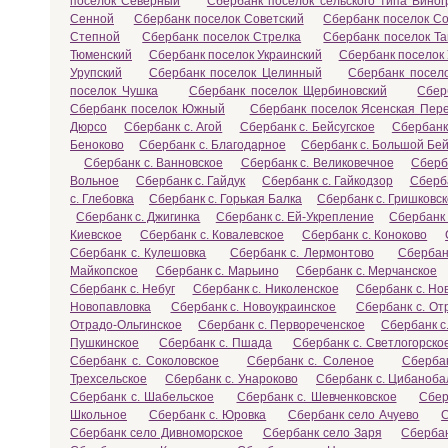
поселок Северный
Сбербанк поселок сельского типа Вино
Сенной
Сбербанк поселок Советский
Сбербанк поселок С
Степной
Сбербанк поселок Стрелка
Сбербанк поселок Т
Тюменский
Сбербанк поселок Украинский
Сбербанк поселок
Урупский
Сбербанк поселок Целинный
Сбербанк посел
поселок Чушка
Сбербанк поселок Щербиновский
Сбер
Сбербанк поселок Южный
Сбербанк поселок Ясенская Пер
Дюрсо
Сбербанк с. Агой
Сбербанк с. Бейсугское
Сбербанк
Беноково
Сбербанк с. Благодарное
Сбербанк с. Большой Бей
Сбербанк с. Ванновское
Сбербанк с. Великовечное
Сберб
Вольное
Сбербанк с. Гайдук
Сбербанк с. Гайкодзор
Сберба
с. Глебовка
Сбербанк с. Горькая Балка
Сбербанк с. Гришковс
Сбербанк с. Джигинка
Сбербанк с. Ей-Укрепление
Сбербанк 
Киевское
Сбербанк с. Ковалевское
Сбербанк с. Коноково
Сбербанк с. Кулешовка
Сбербанк с. Лермонтово
Сбербан
Майкопское
Сбербанк с. Марьино
Сбербанк с. Мерчанское
Сбербанк с. Небуг
Сбербанк с. Николенское
Сбербанк с. Но
Новопавловка
Сбербанк с. Новоукраинское
Сбербанк с. От
Отрадо-Ольгинское
Сбербанк с. Первореченское
Сбербанк с
Пушкинское
Сбербанк с. Пшада
Сбербанк с. Светлогорско
Сбербанк с. Соколовское
Сбербанк с. Соленое
Сбербан
Трехсельское
Сбербанк с. Унароково
Сбербанк с. Цибаноба
Сбербанк с. Шабельское
Сбербанк с. Шевченковское
Сбер
Школьное
Сбербанк с. Юровка
Сбербанк село Ачуево
С
Сбербанк село Дивноморское
Сбербанк село Заря
Сберба