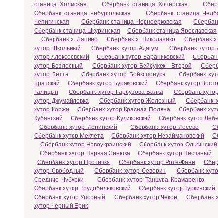
станица Холмская
Сбербанк станица Хоперская
Сбер
Сбербанк станица Чебургольская
Сбербанк станица Челб
Чепигинская
Сбербанк станица Черноерковская
Сбербан
Сбербанк станица Шкуринская
Сбербанк станица Ярославская
Сбербанк х. Ляпино
Сбербанк х. Николаенко
Сбербанк х
хутор Школьный
Сбербанк хутор Адагум
Сбербанк хутор 
хутор Алексеевский
Сбербанк хутор Бараниковский
Сбербанк
хутор Безлесный
Сбербанк хутор Бейсужек - Второй
Сберб
хутор Бетта
Сбербанк хутор Бойкопонура
Сбербанк хут
Братский
Сбербанк хутор Бураковский
Сбербанк хутор Вост
Галицын
Сбербанк хутор Гарбузова Балка
Сбербанк хутор
хутор Джумайловка
Сбербанк хутор Железный
Сбербанк х
хутор Коржи
Сбербанк хутор Красная Поляна
Сбербанк хут
Кубанский
Сбербанк хутор Куликовский
Сбербанк хутор Леб
Сбербанк хутор Ленинский
Сбербанк хутор Лосево
С
Сбербанк хутор Меклета
Сбербанк хутор Незаймановский
С
Сбербанк хутор Новоукраинский
Сбербанк хутор Ольгинский
Сбербанк хутор Первая Синюха
Сбербанк хутор Песчаный
Сбербанк хутор Протичка
Сбербанк хутор Роте-Фане
Сбер
хутор Свободный
Сбербанк хутор Северин
Сбербанк хут
Средние Чубурки
Сбербанк хутор Танцура Крамаренко
Сбербанк хутор Трудобеликовский
Сбербанк хутор Туркинский
Сбербанк хутор Упорный
Сбербанк хутор Чекон
Сбербанк 
хутор Черный Ерик