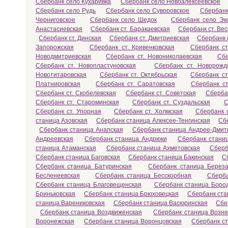
Сбербанк село Кухаривка
Сбербанк село Новоалексеевское
Сбербанк село Рудь
Сбербанк село Суворовское
Сбербанк
Черниговское
Сбербанк село Шедок
Сбербанк село Эк
Анастасиевская
Сбербанк ст. Баракаевская
Сбербанк ст. Ве
Сбербанк ст. Динская
Сбербанк ст. Дмитриевская
Сбербанк 
Запорожская
Сбербанк ст. Кривенковская
Сбербанк с
Новодмитриевская
Сбербанк ст. Новониколаевская
Сбе
Сбербанк ст. Новопластуновская
Сбербанк ст. Новорожд
Новотитаровская
Сбербанк ст. Октябрьская
Сбербанк ст
Платнировская
Сбербанк ст. Саратовская
Сбербанк ст
Сбербанк ст. Скобелевская
Сбербанк ст. Советская
Сберба
Сбербанк ст. Староминская
Сбербанк ст. Суздальская
С
Сбербанк ст. Упорная
Сбербанк ст. Холмская
Сбербанк с
станица Азовская
Сбербанк станица Алексее-Тенгинская
Сб
Сбербанк станица Анапская
Сбербанк станица Андрее-Дмит
Андреевская
Сбербанк станица Андрюки
Сбербанк станиц
станица Атаманская
Сбербанк станица Ахметовская
Сберб
Сбербанк станица Баговская
Сбербанк станица Бакинская
С
Сбербанк станица Батуринская
Сбербанк станица Береза
Бесленеевская
Сбербанк станица Бесскорбная
Сберба
Сбербанк станица Благовещенская
Сбербанк станица Боро
Бриньковская
Сбербанк станица Брюховецкая
Сбербанк ста
станица Варениковская
Сбербанк станица Васюринская
Сбе
Сбербанк станица Воздвиженская
Сбербанк станица Возне
Воронежская
Сбербанк станица Воронцовская
Сбербанк с