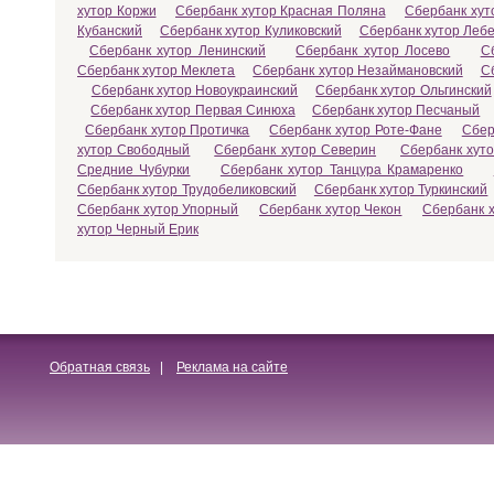
хутор Коржи
Сбербанк хутор Красная Поляна
Сбербанк хут
Кубанский
Сбербанк хутор Куликовский
Сбербанк хутор Леб
Сбербанк хутор Ленинский
Сбербанк хутор Лосево
С
Сбербанк хутор Меклета
Сбербанк хутор Незаймановский
С
Сбербанк хутор Новоукраинский
Сбербанк хутор Ольгинский
Сбербанк хутор Первая Синюха
Сбербанк хутор Песчаный
Сбербанк хутор Протичка
Сбербанк хутор Роте-Фане
Сбер
хутор Свободный
Сбербанк хутор Северин
Сбербанк хут
Средние Чубурки
Сбербанк хутор Танцура Крамаренко
Сбербанк хутор Трудобеликовский
Сбербанк хутор Туркинский
Сбербанк хутор Упорный
Сбербанк хутор Чекон
Сбербанк 
хутор Черный Ерик
Обратная связь
|
Реклама на сайте