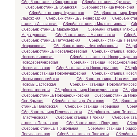
Сбербанк станица Костромская
Сбербанк станица Крупская
Сбербанк станица Кубанская
Сбербанк станица Кугоейская
Сбербанк станица Курчанская
Сбербанк станица Кущ
Ладожская
Сбербанк станица Ленинградская
Сбербанк ста
станица Ловлинская
Сбербанк станица Малотенгинская
Сб
Сбербанк станица Марьянская
Сбербанк станица Махоше
Медведовская
Сбербанк станица Мингрельская
Сберба
Сбербанк станица Натухаевская
Сбербанк станица Незама
Некрасовская
Сбербанк станица Нижнебаканская
Сберб
Сбербанк станица Новоалексеевская
Сбербанк станица Новоб
Нововеличковская
Сбербанк станица Новогражданска
Новодеревянковская
Сбербанк станица Новоджерелиев
Новоивановская
Сбербанк станица Новокорсунская
Сберба
Сбербанк станица Новолеушковская
Сбербанк станица Новол
Новомалороссийская
Сбербанк станица Новоминска
Новомышастовская
Сбербанк станица Новоплатнировс
Новопокровская
Сбербанк станица Новосергиевская
Сбербан
Сбербанк станица Новощербиновская
Сбербанк станица Ново
Октябрьская
Сбербанк станица Отважная
Сбербанк ст
станица Павловская
Сбербанк станица Передовая
Сбер
Сбербанк станица Переясловская
Сбербанк станица Петропа
Пластуновская
Сбербанк станица Плоская
Сбербанк ста
станица Полтавская
Сбербанк станица Попутная
Сбер
Сбербанк станица Привольная
Сбербанк станица Придор
Прочноокопская
Сбербанк станица Пшехская
Сбербанк с