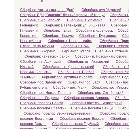
Сбербанк Автомагистраль "Дон"
Сбербанк аул Урупский
Сбербанк ВДЦ "Орленок" Лунный приемный корпус
Сбербанк г.
Сбербанк г. Апшеронск
Сбербанк г. Армавир
Сбербанк г
Геленджик
Сбербанк г. Геленджик ул. Вишневая
Сбербанк 
Гулькевичи
Сбербанк г. Ейск
Сбербанк г. Кореновск
Сберба
Кропоткин
Сбербанк г. Крымск
Сбербанк г. Курганинск
Сбе
Новокубанск
Сбербанк г. Новороссийск
Сбербанк г. Прим
Славянск-на-Кубани
Сбербанк г. Сочи
Сбербанк г. Темрю
Сбербанк г. Тихорецк
Сбербанк г. Туапсе
Сбербанк г. Усть-Ла
Сбербанк Каневской район
Сбербанк п. Новомихайловский
Сбербанк пгт. Афипский
Сбербанк пгт. Ахтырский
Сбербан
Ильский
Сбербанк пгт. Красносельский
Сбербанк пгт. 
Новомихайловский
Сбербанк пгт. Псебай
Сбербанк пгт. Ч
"Южный"
Сбербанк пос. Архипо-Осиповка
Сбербанк пос. Во
Сбербанк пос. Забойский
Сбербанк пос. Заря
Сбербанк пос
Кубанская степь
Сбербанк пос. Маяк
Сбербанк пос. Мирско
Сбербанк пос. Новые Поляны
Сбербанк пос. Октябрьский
Сбербанк пос. Родники
Сбербанк поселок Агроном
Сбербан
Сбербанк поселок Бейсуг
Сбербанк поселок Белозерный
Сбербанк поселок Братский
Сбербанк поселок Венцы
Сберба
Сбербанк поселок Верхневеденеевский
Сбербанк посел
поселок Восточный
Сбербанк поселок Восход
Сбербанк 
поселок Газырь
Сбербанк поселок Глубокий
Сбербанк пос