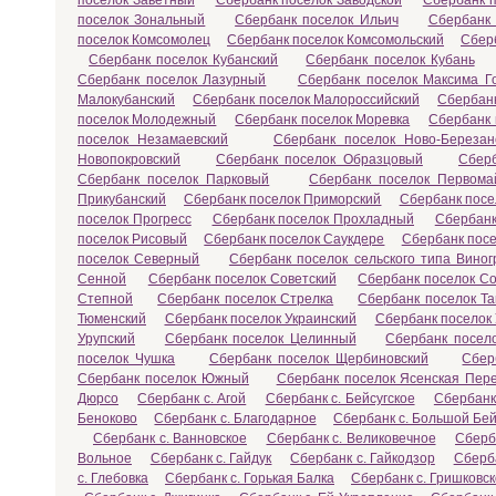
поселок Заветный
Сбербанк поселок Заводской
Сбербанк 
поселок Зональный
Сбербанк поселок Ильич
Сбербанк 
поселок Комсомолец
Сбербанк поселок Комсомольский
Сбер
Сбербанк поселок Кубанский
Сбербанк поселок Кубань
Сбербанк поселок Лазурный
Сбербанк поселок Максима Го
Малокубанский
Сбербанк поселок Малороссийский
Сбербан
поселок Молодежный
Сбербанк поселок Моревка
Сбербанк
поселок Незамаевский
Сбербанк поселок Ново-Березан
Новопокровский
Сбербанк поселок Образцовый
Сберб
Сбербанк поселок Парковый
Сбербанк поселок Первома
Прикубанский
Сбербанк поселок Приморский
Сбербанк посе
поселок Прогресс
Сбербанк поселок Прохладный
Сбербанк
поселок Рисовый
Сбербанк поселок Саукдере
Сбербанк посе
поселок Северный
Сбербанк поселок сельского типа Вино
Сенной
Сбербанк поселок Советский
Сбербанк поселок С
Степной
Сбербанк поселок Стрелка
Сбербанк поселок Т
Тюменский
Сбербанк поселок Украинский
Сбербанк поселок
Урупский
Сбербанк поселок Целинный
Сбербанк посел
поселок Чушка
Сбербанк поселок Щербиновский
Сбер
Сбербанк поселок Южный
Сбербанк поселок Ясенская Пер
Дюрсо
Сбербанк с. Агой
Сбербанк с. Бейсугское
Сбербанк
Беноково
Сбербанк с. Благодарное
Сбербанк с. Большой Бей
Сбербанк с. Ванновское
Сбербанк с. Великовечное
Сберб
Вольное
Сбербанк с. Гайдук
Сбербанк с. Гайкодзор
Сберба
с. Глебовка
Сбербанк с. Горькая Балка
Сбербанк с. Гришковс