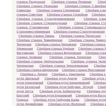
станица Раздольная
Сбербанк станица Роговская
Сберб
Сбербанк станица Рязанская
Сбербанк станица С-Щербин
Северская
Сбербанк станица Сергиевская
Сбербанк ста
станица Советская
Сбербанк станица Спокойная
Сбербанк 
Сбербанк станица Стародеревянковская
Сбербанк стан
Сбербанк станица Старокорсунская
Сбербанк станица Ст
станица Староминская
Сбербанк станица Старомышасто
Старонижестеблиевская
Сбербанк станица Старотитаровская
Сбербанк станица Тамань
Сбербанк станица Тбилисская
Сбербанк станица Темижбекская
Сбербанк станица Темирг
Тенгинская
Сбербанк станица Терновская
Сбербанк станица
Убеженская
Сбербанк станица Удобная
Сбербанк станица У
Фастовецкая
Сбербанк станица Федоровская
Сбербанк стан
станица Холмская
Сбербанк станица Хоперская
Сбер
Сбербанк станица Чебургольская
Сбербанк станица Челб
Чепигинская
Сбербанк станица Черноерковская
Сбербан
Сбербанк станица Шкуринская
Сбербанк станица Ярославская
Сбербанк х. Ляпино
Сбербанк х. Николаенко
Сбербанк х
хутор Школьный
Сбербанк хутор Адагум
Сбербанк хутор 
хутор Алексеевский
Сбербанк хутор Бараниковский
Сбербанк
хутор Безлесный
Сбербанк хутор Бейсужек - Второй
Сберб
хутор Бетта
Сбербанк хутор Бойкопонура
Сбербанк хут
Братский
Сбербанк хутор Бураковский
Сбербанк хутор Вост
Галицын
Сбербанк хутор Гарбузова Балка
Сбербанк хутор
хутор Джумайловка
Сбербанк хутор Железный
Сбербанк х