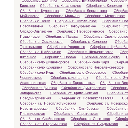
Сбербанк с. Джигинка
Сбербанк с. Ей-Укрепление
Сбербанк 
Киевское
Сбербанк с. Ковалевское
Сбербанк с. Коноково
Сбербанк с. Кулешовка
Сбербанк с. Лермонтово
Сбербан
Майкопское
Сбербанк с. Марьино
Сбербанк с. Мерчанское
Сбербанк с. Небуг
Сбербанк с. Николенское
Сбербанк с. Но
Новопавловка
Сбербанк с. Новоукраинское
Сбербанк с. От
Отрадо-Ольгинское
Сбербанк с. Первореченское
Сбербанк с
Пушкинское
Сбербанк с. Пшада
Сбербанк с. Светлогорско
Сбербанк с. Соколовское
Сбербанк с. Соленое
Сбербан
Трехсельское
Сбербанк с. Унароково
Сбербанк с. Цибаноба
Сбербанк с. Шабельское
Сбербанк с. Шевченковское
Сбер
Школьное
Сбербанк с. Юровка
Сбербанк село Ачуево
С
Сбербанк село Дивноморское
Сбербанк село Заря
Сберба
Сбербанк село Кухаривка
Сбербанк село Новоалексеевское
Сбербанк село Рудь
Сбербанк село Суворовское
Сбербанк
Черниговское
Сбербанк село Шедок
Сбербанк село Эк
Анастасиевская
Сбербанк ст. Баракаевская
Сбербанк ст. Ве
Сбербанк ст. Динская
Сбербанк ст. Дмитриевская
Сбербанк 
Запорожская
Сбербанк ст. Кривенковская
Сбербанк с
Новодмитриевская
Сбербанк ст. Новониколаевская
Сбе
Сбербанк ст. Новопластуновская
Сбербанк ст. Новорожд
Новотитаровская
Сбербанк ст. Октябрьская
Сбербанк ст
Платнировская
Сбербанк ст. Саратовская
Сбербанк ст
Сбербанк ст. Скобелевская
Сбербанк ст. Советская
Сберба
Сбербанк ст. Староминская
Сбербанк ст. Суздальская
С