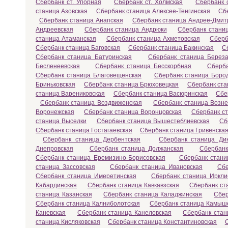
Сбербанк ст. Упорная
Сбербанк ст. Холмская
Сбербанк с
станица Азовская
Сбербанк станица Алексее-Тенгинская
Сб
Сбербанк станица Анапская
Сбербанк станица Андрее-Дмит
Андреевская
Сбербанк станица Андрюки
Сбербанк станиц
станица Атаманская
Сбербанк станица Ахметовская
Сберб
Сбербанк станица Баговская
Сбербанк станица Бакинская
С
Сбербанк станица Батуринская
Сбербанк станица Береза
Бесленеевская
Сбербанк станица Бесскорбная
Сберба
Сбербанк станица Благовещенская
Сбербанк станица Боро
Бриньковская
Сбербанк станица Брюховецкая
Сбербанк ста
станица Варениковская
Сбербанк станица Васюринская
Сбе
Сбербанк станица Воздвиженская
Сбербанк станица Возне
Воронежская
Сбербанк станица Воронцовская
Сбербанк с
станица Выселки
Сбербанк станица Вышестеблиевская
Сб
Сбербанк станица Гостагаевская
Сбербанк станица Гривенска
Сбербанк станица Дербентская
Сбербанк станица Ди
Днепровская
Сбербанк станица Должанская
Сбербанк
Сбербанк станица Еремизино-Борисовская
Сбербанк стани
станица Зассовская
Сбербанк станица Ивановская
Сбе
Сбербанк станица Имеретинская
Сбербанк станица Иркли
Кабардинская
Сбербанк станица Кавкавзская
Сбербанк ст
станица Казанская
Сбербанк станица Каладжинская
Сбер
Сбербанк станица Калниболотская
Сбербанк станица Камыш
Каневская
Сбербанк станица Канеловская
Сбербанк стан
станица Кисляковская
Сбербанк станица Константиновская