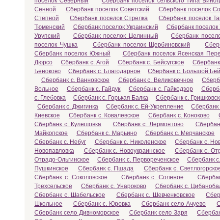
поселок Северный
Сбербанк поселок сельского типа Вино
Сенной
Сбербанк поселок Советский
Сбербанк поселок С
Степной
Сбербанк поселок Стрелка
Сбербанк поселок Т
Тюменский
Сбербанк поселок Украинский
Сбербанк поселок
Урупский
Сбербанк поселок Целинный
Сбербанк посел
поселок Чушка
Сбербанк поселок Щербиновский
Сбер
Сбербанк поселок Южный
Сбербанк поселок Ясенская Пер
Дюрсо
Сбербанк с. Агой
Сбербанк с. Бейсугское
Сбербанк
Беноково
Сбербанк с. Благодарное
Сбербанк с. Большой Бей
Сбербанк с. Ванновское
Сбербанк с. Великовечное
Сберб
Вольное
Сбербанк с. Гайдук
Сбербанк с. Гайкодзор
Сберба
с. Глебовка
Сбербанк с. Горькая Балка
Сбербанк с. Гришковс
Сбербанк с. Джигинка
Сбербанк с. Ей-Укрепление
Сбербанк 
Киевское
Сбербанк с. Ковалевское
Сбербанк с. Коноково
Сбербанк с. Кулешовка
Сбербанк с. Лермонтово
Сбербан
Майкопское
Сбербанк с. Марьино
Сбербанк с. Мерчанское
Сбербанк с. Небуг
Сбербанк с. Николенское
Сбербанк с. Но
Новопавловка
Сбербанк с. Новоукраинское
Сбербанк с. От
Отрадо-Ольгинское
Сбербанк с. Первореченское
Сбербанк с
Пушкинское
Сбербанк с. Пшада
Сбербанк с. Светлогорско
Сбербанк с. Соколовское
Сбербанк с. Соленое
Сбербан
Трехсельское
Сбербанк с. Унароково
Сбербанк с. Цибаноба
Сбербанк с. Шабельское
Сбербанк с. Шевченковское
Сбер
Школьное
Сбербанк с. Юровка
Сбербанк село Ачуево
С
Сбербанк село Дивноморское
Сбербанк село Заря
Сберба