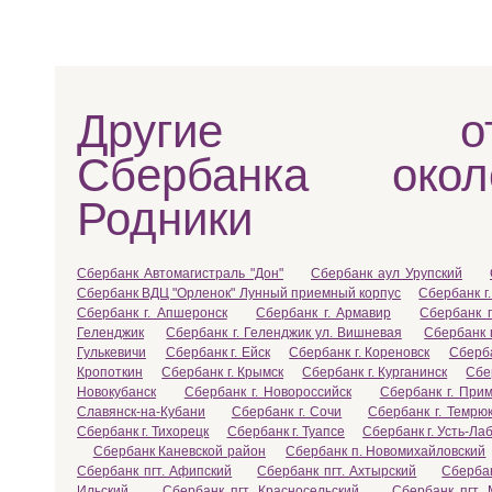
Другие отд
Сбербанка око
Родники
Сбербанк Автомагистраль "Дон"
Сбербанк аул Урупский
Сбербанк ВДЦ "Орленок" Лунный приемный корпус
Сбербанк г.
Сбербанк г. Апшеронск
Сбербанк г. Армавир
Сбербанк г
Геленджик
Сбербанк г. Геленджик ул. Вишневая
Сбербанк 
Гулькевичи
Сбербанк г. Ейск
Сбербанк г. Кореновск
Сберба
Кропоткин
Сбербанк г. Крымск
Сбербанк г. Курганинск
Сбе
Новокубанск
Сбербанк г. Новороссийск
Сбербанк г. Прим
Славянск-на-Кубани
Сбербанк г. Сочи
Сбербанк г. Темрю
Сбербанк г. Тихорецк
Сбербанк г. Туапсе
Сбербанк г. Усть-Ла
Сбербанк Каневской район
Сбербанк п. Новомихайловский
Сбербанк пгт. Афипский
Сбербанк пгт. Ахтырский
Сбербан
Ильский
Сбербанк пгт. Красносельский
Сбербанк пгт. 