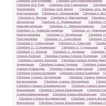
Сбербанк село Кухаривка
Сбербанк село Новоалексеевское
Сбербанк село Рудь
Сбербанк село Суворовское
Сбербанк
Черниговское
Сбербанк село Шедок
Сбербанк село Эк
Анастасиевская
Сбербанк ст. Баракаевская
Сбербанк ст. Ве
Сбербанк ст. Динская
Сбербанк ст. Дмитриевская
Сбербанк 
Запорожская
Сбербанк ст. Кривенковская
Сбербанк с
Новодмитриевская
Сбербанк ст. Новониколаевская
Сбе
Сбербанк ст. Новопластуновская
Сбербанк ст. Новорожд
Новотитаровская
Сбербанк ст. Октябрьская
Сбербанк ст
Платнировская
Сбербанк ст. Саратовская
Сбербанк ст
Сбербанк ст. Скобелевская
Сбербанк ст. Советская
Сберба
Сбербанк ст. Староминская
Сбербанк ст. Суздальская
С
Сбербанк ст. Упорная
Сбербанк ст. Холмская
Сбербанк с
станица Азовская
Сбербанк станица Алексее-Тенгинская
Сб
Сбербанк станица Анапская
Сбербанк станица Андрее-Дмит
Андреевская
Сбербанк станица Андрюки
Сбербанк станиц
станица Атаманская
Сбербанк станица Ахметовская
Сберб
Сбербанк станица Баговская
Сбербанк станица Бакинская
С
Сбербанк станица Батуринская
Сбербанк станица Береза
Бесленеевская
Сбербанк станица Бесскорбная
Сберба
Сбербанк станица Благовещенская
Сбербанк станица Боро
Бриньковская
Сбербанк станица Брюховецкая
Сбербанк ста
станица Варениковская
Сбербанк станица Васюринская
Сбе
Сбербанк станица Воздвиженская
Сбербанк станица Возне
Воронежская
Сбербанк станица Воронцовская
Сбербанк с