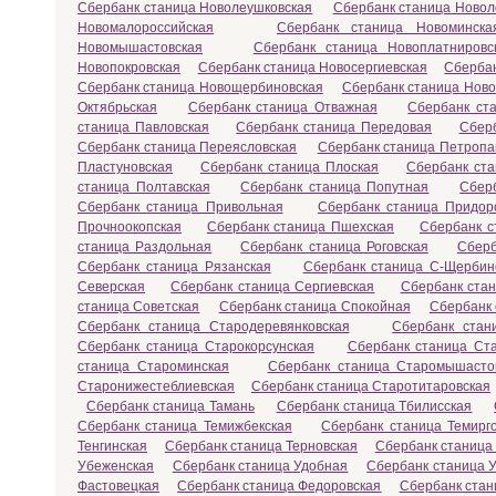
Сбербанк станица Новолеушковская
Сбербанк станица Новол
Новомалороссийская
Сбербанк станица Новоминска
Новомышастовская
Сбербанк станица Новоплатнировс
Новопокровская
Сбербанк станица Новосергиевская
Сбербан
Сбербанк станица Новощербиновская
Сбербанк станица Ново
Октябрьская
Сбербанк станица Отважная
Сбербанк ст
станица Павловская
Сбербанк станица Передовая
Сбер
Сбербанк станица Переясловская
Сбербанк станица Петропа
Пластуновская
Сбербанк станица Плоская
Сбербанк ста
станица Полтавская
Сбербанк станица Попутная
Сбер
Сбербанк станица Привольная
Сбербанк станица Придор
Прочноокопская
Сбербанк станица Пшехская
Сбербанк с
станица Раздольная
Сбербанк станица Роговская
Сберб
Сбербанк станица Рязанская
Сбербанк станица С-Щербин
Северская
Сбербанк станица Сергиевская
Сбербанк ста
станица Советская
Сбербанк станица Спокойная
Сбербанк 
Сбербанк станица Стародеревянковская
Сбербанк стан
Сбербанк станица Старокорсунская
Сбербанк станица Ст
станица Староминская
Сбербанк станица Старомышасто
Старонижестеблиевская
Сбербанк станица Старотитаровская
Сбербанк станица Тамань
Сбербанк станица Тбилисская
Сбербанк станица Темижбекская
Сбербанк станица Темирг
Тенгинская
Сбербанк станица Терновская
Сбербанк станица
Убеженская
Сбербанк станица Удобная
Сбербанк станица У
Фастовецкая
Сбербанк станица Федоровская
Сбербанк стан