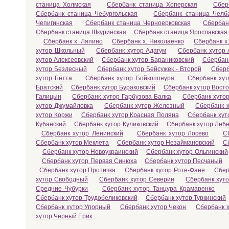
станица Холмская
Сбербанк станица Хоперская
Сбер
Сбербанк станица Чебургольская
Сбербанк станица Челб
Чепигинская
Сбербанк станица Черноерковская
Сбербан
Сбербанк станица Шкуринская
Сбербанк станица Ярославская
Сбербанк х. Ляпино
Сбербанк х. Николаенко
Сбербанк х
хутор Школьный
Сбербанк хутор Адагум
Сбербанк хутор 
хутор Алексеевский
Сбербанк хутор Бараниковский
Сбербанк
хутор Безлесный
Сбербанк хутор Бейсужек - Второй
Сберб
хутор Бетта
Сбербанк хутор Бойкопонура
Сбербанк хут
Братский
Сбербанк хутор Бураковский
Сбербанк хутор Вост
Галицын
Сбербанк хутор Гарбузова Балка
Сбербанк хутор
хутор Джумайловка
Сбербанк хутор Железный
Сбербанк х
хутор Коржи
Сбербанк хутор Красная Поляна
Сбербанк хут
Кубанский
Сбербанк хутор Куликовский
Сбербанк хутор Леб
Сбербанк хутор Ленинский
Сбербанк хутор Лосево
С
Сбербанк хутор Меклета
Сбербанк хутор Незаймановский
С
Сбербанк хутор Новоукраинский
Сбербанк хутор Ольгинский
Сбербанк хутор Первая Синюха
Сбербанк хутор Песчаный
Сбербанк хутор Протичка
Сбербанк хутор Роте-Фане
Сбер
хутор Свободный
Сбербанк хутор Северин
Сбербанк хут
Средние Чубурки
Сбербанк хутор Танцура Крамаренко
Сбербанк хутор Трудобеликовский
Сбербанк хутор Туркинский
Сбербанк хутор Упорный
Сбербанк хутор Чекон
Сбербанк 
хутор Черный Ерик