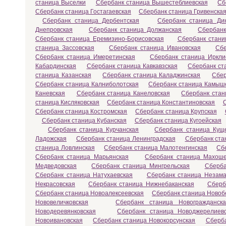
станица Выселки
Сбербанк станица Вышестеблиевская
Сб
Сбербанк станица Гостагаевская
Сбербанк станица Гривенска
Сбербанк станица Дербентская
Сбербанк станица Ди
Днепровская
Сбербанк станица Должанская
Сбербанк
Сбербанк станица Еремизино-Борисовская
Сбербанк стани
станица Зассовская
Сбербанк станица Ивановская
Сбе
Сбербанк станица Имеретинская
Сбербанк станица Иркли
Кабардинская
Сбербанк станица Кавкавзская
Сбербанк ст
станица Казанская
Сбербанк станица Каладжинская
Сбер
Сбербанк станица Калниболотская
Сбербанк станица Камыш
Каневская
Сбербанк станица Канеловская
Сбербанк стан
станица Кисляковская
Сбербанк станица Константиновская
Сбербанк станица Костромская
Сбербанк станица Крупская
Сбербанк станица Кубанская
Сбербанк станица Кугоейская
Сбербанк станица Курчанская
Сбербанк станица Кущ
Ладожская
Сбербанк станица Ленинградская
Сбербанк ста
станица Ловлинская
Сбербанк станица Малотенгинская
Сб
Сбербанк станица Марьянская
Сбербанк станица Махоше
Медведовская
Сбербанк станица Мингрельская
Сберба
Сбербанк станица Натухаевская
Сбербанк станица Незама
Некрасовская
Сбербанк станица Нижнебаканская
Сберб
Сбербанк станица Новоалексеевская
Сбербанк станица Новоб
Нововеличковская
Сбербанк станица Новогражданска
Новодеревянковская
Сбербанк станица Новоджерелиев
Новоивановская
Сбербанк станица Новокорсунская
Сберба