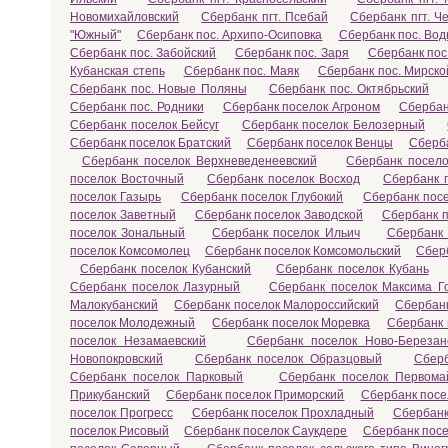
Новомихайловский
Сбербанк пгт. Псебай
Сбербанк пгт. Ч
"Южный"
Сбербанк пос. Архипо-Осиповка
Сбербанк пос. Во
Сбербанк пос. Забойский
Сбербанк пос. Заря
Сбербанк пос
Кубанская степь
Сбербанк пос. Маяк
Сбербанк пос. Мирско
Сбербанк пос. Новые Поляны
Сбербанк пос. Октябрьский
Сбербанк пос. Родники
Сбербанк поселок Агроном
Сбербан
Сбербанк поселок Бейсуг
Сбербанк поселок Белозерный
Сбербанк поселок Братский
Сбербанк поселок Венцы
Сберба
Сбербанк поселок Верхневеденеевский
Сбербанк посел
поселок Восточный
Сбербанк поселок Восход
Сбербанк 
поселок Газырь
Сбербанк поселок Глубокий
Сбербанк пос
поселок Заветный
Сбербанк поселок Заводской
Сбербанк 
поселок Зональный
Сбербанк поселок Ильич
Сбербанк 
поселок Комсомолец
Сбербанк поселок Комсомольский
Сбер
Сбербанк поселок Кубанский
Сбербанк поселок Кубань
Сбербанк поселок Лазурный
Сбербанк поселок Максима Го
Малокубанский
Сбербанк поселок Малороссийский
Сбербан
поселок Молодежный
Сбербанк поселок Моревка
Сбербанк
поселок Незамаевский
Сбербанк поселок Ново-Березан
Новопокровский
Сбербанк поселок Образцовый
Сберб
Сбербанк поселок Парковый
Сбербанк поселок Первома
Прикубанский
Сбербанк поселок Приморский
Сбербанк посе
поселок Прогресс
Сбербанк поселок Прохладный
Сбербанк
поселок Рисовый
Сбербанк поселок Саукдере
Сбербанк посе