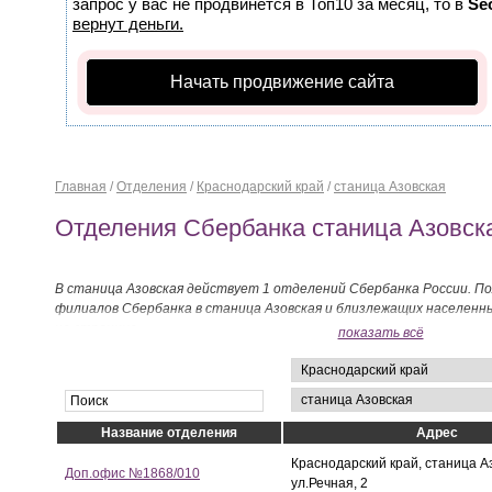
запрос у вас не продвинется в Топ10 за месяц, то в
Se
вернут деньги.
Начать продвижение сайта
Главная
/
Отделения
/
Краснодарский край
/
станица Азовская
Отделения Сбербанка станица Азовск
В станица Азовская действует 1 отделений Сбербанка России. П
филиалов Сбербанка в станица Азовская и близлежащих населенн
на странице.
показать всё
Название отделения
Адрес
Краснодарский край, станица А
Доп.офис №1868/010
ул.Речная, 2