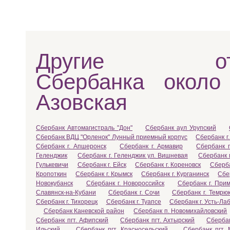
Другие отд
Сбербанка около
Азовская
Сбербанк Автомагистраль "Дон"
Сбербанк аул Урупский
Сбербанк ВДЦ "Орленок" Лунный приемный корпус
Сбербанк г.
Сбербанк г. Апшеронск
Сбербанк г. Армавир
Сбербанк г
Геленджик
Сбербанк г. Геленджик ул. Вишневая
Сбербанк 
Гулькевичи
Сбербанк г. Ейск
Сбербанк г. Кореновск
Сберба
Кропоткин
Сбербанк г. Крымск
Сбербанк г. Курганинск
Сбе
Новокубанск
Сбербанк г. Новороссийск
Сбербанк г. Прим
Славянск-на-Кубани
Сбербанк г. Сочи
Сбербанк г. Темрю
Сбербанк г. Тихорецк
Сбербанк г. Туапсе
Сбербанк г. Усть-Ла
Сбербанк Каневской район
Сбербанк п. Новомихайловский
Сбербанк пгт. Афипский
Сбербанк пгт. Ахтырский
Сбербан
Ильский
Сбербанк пгт. Красносельский
Сбербанк пгт. 