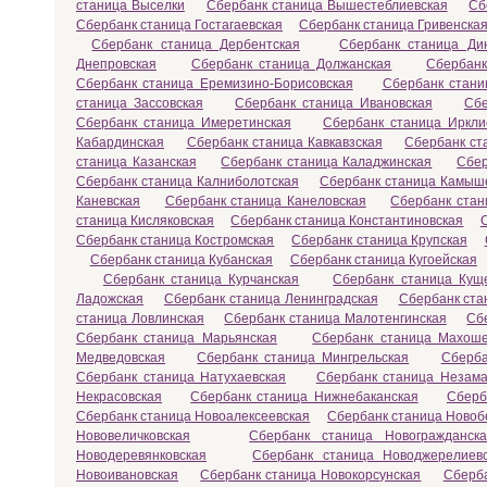
станица Выселки
Сбербанк станица Вышестеблиевская
Сб
Сбербанк станица Гостагаевская
Сбербанк станица Гривенска
Сбербанк станица Дербентская
Сбербанк станица Ди
Днепровская
Сбербанк станица Должанская
Сбербанк
Сбербанк станица Еремизино-Борисовская
Сбербанк стани
станица Зассовская
Сбербанк станица Ивановская
Сбе
Сбербанк станица Имеретинская
Сбербанк станица Иркли
Кабардинская
Сбербанк станица Кавкавзская
Сбербанк ст
станица Казанская
Сбербанк станица Каладжинская
Сбер
Сбербанк станица Калниболотская
Сбербанк станица Камыш
Каневская
Сбербанк станица Канеловская
Сбербанк стан
станица Кисляковская
Сбербанк станица Константиновская
Сбербанк станица Костромская
Сбербанк станица Крупская
Сбербанк станица Кубанская
Сбербанк станица Кугоейская
Сбербанк станица Курчанская
Сбербанк станица Кущ
Ладожская
Сбербанк станица Ленинградская
Сбербанк ста
станица Ловлинская
Сбербанк станица Малотенгинская
Сб
Сбербанк станица Марьянская
Сбербанк станица Махоше
Медведовская
Сбербанк станица Мингрельская
Сберба
Сбербанк станица Натухаевская
Сбербанк станица Незама
Некрасовская
Сбербанк станица Нижнебаканская
Сберб
Сбербанк станица Новоалексеевская
Сбербанк станица Новоб
Нововеличковская
Сбербанк станица Новогражданска
Новодеревянковская
Сбербанк станица Новоджерелиев
Новоивановская
Сбербанк станица Новокорсунская
Сберба