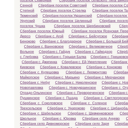
поселок Северный
Сбербанк поселок сельского типа Вино
Сенной
Сбербанк поселок Советский
Сбербанк поселок С
Степной
Сбербанк поселок Стрелка
Сбербанк поселок Т
Тюменский
Сбербанк поселок Украинский
Сбербанк поселок
Урупский
Сбербанк поселок Целинный
Сбербанк посел
поселок Чушка
Сбербанк поселок Щербиновский
Сбер
Сбербанк поселок Южный
Сбербанк поселок Ясенская Пер
Дюрсо
Сбербанк с. Агой
Сбербанк с. Бейсугское
Сбербанк
Беноково
Сбербанк с. Благодарное
Сбербанк с. Большой Бей
Сбербанк с. Ванновское
Сбербанк с. Великовечное
Сберб
Вольное
Сбербанк с. Гайдук
Сбербанк с. Гайкодзор
Сберба
с. Глебовка
Сбербанк с. Горькая Балка
Сбербанк с. Гришковс
Сбербанк с. Джигинка
Сбербанк с. Ей-Укрепление
Сбербанк 
Киевское
Сбербанк с. Ковалевское
Сбербанк с. Коноково
Сбербанк с. Кулешовка
Сбербанк с. Лермонтово
Сбербан
Майкопское
Сбербанк с. Марьино
Сбербанк с. Мерчанское
Сбербанк с. Небуг
Сбербанк с. Николенское
Сбербанк с. Но
Новопавловка
Сбербанк с. Новоукраинское
Сбербанк с. От
Отрадо-Ольгинское
Сбербанк с. Первореченское
Сбербанк с
Пушкинское
Сбербанк с. Пшада
Сбербанк с. Светлогорско
Сбербанк с. Соколовское
Сбербанк с. Соленое
Сбербан
Трехсельское
Сбербанк с. Унароково
Сбербанк с. Цибаноба
Сбербанк с. Шабельское
Сбербанк с. Шевченковское
Сбер
Школьное
Сбербанк с. Юровка
Сбербанк село Ачуево
С
Сбербанк село Дивноморское
Сбербанк село Заря
Сберба