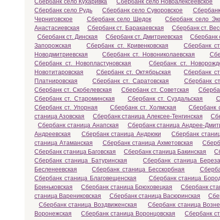
Сбербанк село Кухаривка
Сбербанк село Новоалексеевское
Сбербанк село Рудь
Сбербанк село Суворовское
Сбербанк
Черниговское
Сбербанк село Шедок
Сбербанк село Эк
Анастасиевская
Сбербанк ст. Баракаевская
Сбербанк ст. Ве
Сбербанк ст. Динская
Сбербанк ст. Дмитриевская
Сбербанк 
Запорожская
Сбербанк ст. Кривенковская
Сбербанк с
Новодмитриевская
Сбербанк ст. Новониколаевская
Сбе
Сбербанк ст. Новопластуновская
Сбербанк ст. Новорожд
Новотитаровская
Сбербанк ст. Октябрьская
Сбербанк ст
Платнировская
Сбербанк ст. Саратовская
Сбербанк ст
Сбербанк ст. Скобелевская
Сбербанк ст. Советская
Сберба
Сбербанк ст. Староминская
Сбербанк ст. Суздальская
С
Сбербанк ст. Упорная
Сбербанк ст. Холмская
Сбербанк с
станица Азовская
Сбербанк станица Алексее-Тенгинская
Сб
Сбербанк станица Анапская
Сбербанк станица Андрее-Дмит
Андреевская
Сбербанк станица Андрюки
Сбербанк станиц
станица Атаманская
Сбербанк станица Ахметовская
Сберб
Сбербанк станица Баговская
Сбербанк станица Бакинская
С
Сбербанк станица Батуринская
Сбербанк станица Береза
Бесленеевская
Сбербанк станица Бесскорбная
Сберба
Сбербанк станица Благовещенская
Сбербанк станица Боро
Бриньковская
Сбербанк станица Брюховецкая
Сбербанк ста
станица Варениковская
Сбербанк станица Васюринская
Сбе
Сбербанк станица Воздвиженская
Сбербанк станица Возне
Воронежская
Сбербанк станица Воронцовская
Сбербанк с