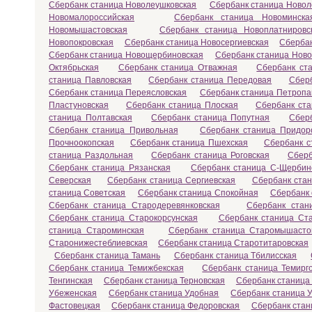
Сбербанк станица Новолеушковская
Сбербанк станица Новол
Новомалороссийская
Сбербанк станица Новоминска
Новомышастовская
Сбербанк станица Новоплатнировс
Новопокровская
Сбербанк станица Новосергиевская
Сбербан
Сбербанк станица Новощербиновская
Сбербанк станица Ново
Октябрьская
Сбербанк станица Отважная
Сбербанк ст
станица Павловская
Сбербанк станица Передовая
Сбер
Сбербанк станица Переясловская
Сбербанк станица Петропа
Пластуновская
Сбербанк станица Плоская
Сбербанк ста
станица Полтавская
Сбербанк станица Попутная
Сбер
Сбербанк станица Привольная
Сбербанк станица Придор
Прочноокопская
Сбербанк станица Пшехская
Сбербанк с
станица Раздольная
Сбербанк станица Роговская
Сберб
Сбербанк станица Рязанская
Сбербанк станица С-Щербин
Северская
Сбербанк станица Сергиевская
Сбербанк ста
станица Советская
Сбербанк станица Спокойная
Сбербанк 
Сбербанк станица Стародеревянковская
Сбербанк стан
Сбербанк станица Старокорсунская
Сбербанк станица Ст
станица Староминская
Сбербанк станица Старомышасто
Старонижестеблиевская
Сбербанк станица Старотитаровская
Сбербанк станица Тамань
Сбербанк станица Тбилисская
Сбербанк станица Темижбекская
Сбербанк станица Темирг
Тенгинская
Сбербанк станица Терновская
Сбербанк станица
Убеженская
Сбербанк станица Удобная
Сбербанк станица У
Фастовецкая
Сбербанк станица Федоровская
Сбербанк стан