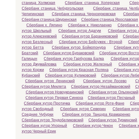
станица Холмская
Сбербанк станица Хоперская
Сбер
Сбербанк станица Чебургольская
Сбербанк станица Челб
Чепигинская
Сбербанк станица Черноерковская
Сбербан
Сбербанк станица Шкуринская
Сбербанк станица Ярославская
Сбербанк х. Ляпино
Сбербанк х. Николаенко
Сбербанк х
хутор Школьный
Сбербанк хутор Адагум
Сбербанк хутор 
хутор Алексеевский
Сбербанк хутор Бараниковский
Сбербанк
хутор Безлесный
Сбербанк хутор Бейсужек - Второй
Сберб
хутор Бетта
Сбербанк хутор Бойкопонура
Сбербанк хут
Братский
Сбербанк хутор Бураковский
Сбербанк хутор Вост
Галицын
Сбербанк хутор Гарбузова Балка
Сбербанк хутор
хутор Джумайловка
Сбербанк хутор Железный
Сбербанк х
хутор Коржи
Сбербанк хутор Красная Поляна
Сбербанк хут
Кубанский
Сбербанк хутор Куликовский
Сбербанк хутор Леб
Сбербанк хутор Ленинский
Сбербанк хутор Лосево
С
Сбербанк хутор Меклета
Сбербанк хутор Незаймановский
С
Сбербанк хутор Новоукраинский
Сбербанк хутор Ольгинский
Сбербанк хутор Первая Синюха
Сбербанк хутор Песчаный
Сбербанк хутор Протичка
Сбербанк хутор Роте-Фане
Сбер
хутор Свободный
Сбербанк хутор Северин
Сбербанк хут
Средние Чубурки
Сбербанк хутор Танцура Крамаренко
Сбербанк хутор Трудобеликовский
Сбербанк хутор Туркинский
Сбербанк хутор Упорный
Сбербанк хутор Чекон
Сбербанк 
хутор Черный Ерик