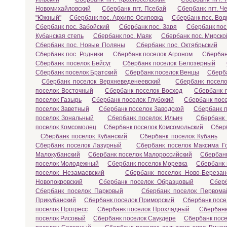
Новомихайловский
Сбербанк пгт. Псебай
Сбербанк пгт. Ч
"Южный"
Сбербанк пос. Архипо-Осиповка
Сбербанк пос. Во
Сбербанк пос. Забойский
Сбербанк пос. Заря
Сбербанк пос
Кубанская степь
Сбербанк пос. Маяк
Сбербанк пос. Мирско
Сбербанк пос. Новые Поляны
Сбербанк пос. Октябрьский
Сбербанк пос. Родники
Сбербанк поселок Агроном
Сбербан
Сбербанк поселок Бейсуг
Сбербанк поселок Белозерный
Сбербанк поселок Братский
Сбербанк поселок Венцы
Сберба
Сбербанк поселок Верхневеденеевский
Сбербанк посел
поселок Восточный
Сбербанк поселок Восход
Сбербанк 
поселок Газырь
Сбербанк поселок Глубокий
Сбербанк пос
поселок Заветный
Сбербанк поселок Заводской
Сбербанк 
поселок Зональный
Сбербанк поселок Ильич
Сбербанк 
поселок Комсомолец
Сбербанк поселок Комсомольский
Сбер
Сбербанк поселок Кубанский
Сбербанк поселок Кубань
Сбербанк поселок Лазурный
Сбербанк поселок Максима Го
Малокубанский
Сбербанк поселок Малороссийский
Сбербан
поселок Молодежный
Сбербанк поселок Моревка
Сбербанк
поселок Незамаевский
Сбербанк поселок Ново-Березан
Новопокровский
Сбербанк поселок Образцовый
Сберб
Сбербанк поселок Парковый
Сбербанк поселок Первома
Прикубанский
Сбербанк поселок Приморский
Сбербанк посе
поселок Прогресс
Сбербанк поселок Прохладный
Сбербанк
поселок Рисовый
Сбербанк поселок Саукдере
Сбербанк посе